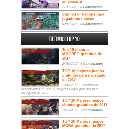
aniversario
27/11/2023 -
0 Comentarios
Conflict of Nations para
jugadores nuevos
02/11/2023 -
0 Comentarios
Últimos Top 10
Top 10 mejores
MMORPG gratuitos de
2017
24/10/2017 -
6 Comentarios
TOP 10 mejores juegos
gratuitos para navegador
de 2017
23/10/2017 -
Comentarios
desactivados
en TOP 10 mejores juegos gratuitos para
navegador de 2017
TOP 10 Mejores juegos
shooter gratuitos de 2017
26/09/2017 -
2 Comentarios
TOP 10 Mejores juegos
MOBA gratuitos de 2017