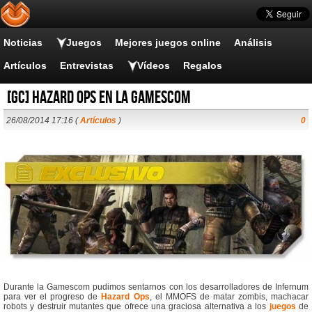
Noticias
Juegos
Mejores juegos online
Análisis
Artículos
Entrevistas
Vídeos
Regalos
[GC] Hazard Ops en la Gamescom
26/08/2014 17:16 (
Artículos
)
0
Durante la Gamescom pudimos sentarnos con los desarrolladores de Infernum
para ver el progreso de
Hazard Ops
, el MMOFS de matar zombis, machacar
robots y destruir mutantes que ofrece una graciosa alternativa a los
juegos
de