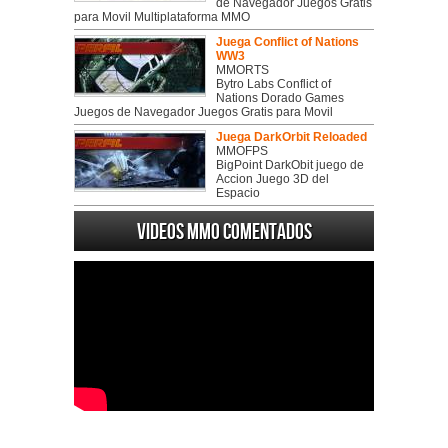
de Navegador Juegos Gratis
para Movil Multiplataforma MMO
Juega Conflict of Nations
WW3
MMORTS
Bytro Labs Conflict of
Nations Dorado Games
Juegos de Navegador Juegos Gratis para Movil
Juega DarkOrbit Reloaded
MMOFPS
BigPoint DarkObit juego de
Accion Juego 3D del
Espacio
Videos MMO Comentados