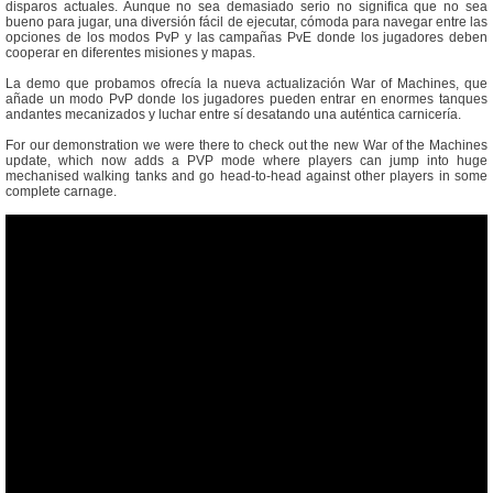
disparos actuales. Aunque no sea demasiado serio no significa que no sea
bueno para jugar, una diversión fácil de ejecutar, cómoda para navegar entre las
opciones de los modos PvP y las campañas PvE donde los jugadores deben
cooperar en diferentes misiones y mapas.
La demo que probamos ofrecía la nueva actualización War of Machines, que
añade un modo PvP donde los jugadores pueden entrar en enormes tanques
andantes mecanizados y luchar entre sí desatando una auténtica carnicería.
For our demonstration we were there to check out the new War of the Machines
update, which now adds a PVP mode where players can jump into huge
mechanised walking tanks and go head-to-head against other players in some
complete carnage.