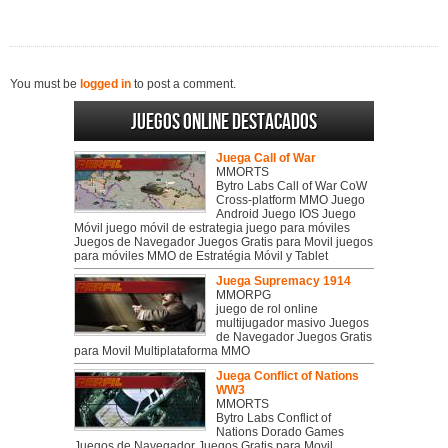
You must be
logged in
to post a comment.
Juegos online destacados
Juega Call of War
MMORTS
Bytro Labs Call of War CoW
Cross-platform MMO Juego
Android Juego IOS Juego
Móvil juego móvil de estrategia juego para móviles
Juegos de Navegador Juegos Gratis para Movil juegos
para móviles MMO de Estratégia Móvil y Tablet
Juega Supremacy 1914
MMORPG
juego de rol online
multijugador masivo Juegos
de Navegador Juegos Gratis
para Movil Multiplataforma MMO
Juega Conflict of Nations
WW3
MMORTS
Bytro Labs Conflict of
Nations Dorado Games
Juegos de Navegador Juegos Gratis para Movil