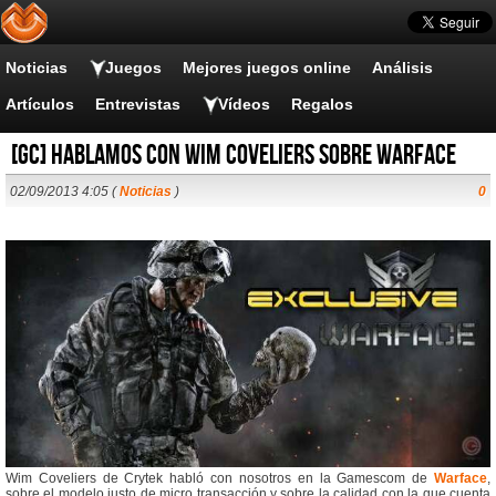
Noticias
Juegos
Mejores juegos online
Análisis
Artículos
Entrevistas
Vídeos
Regalos
[GC] Hablamos con Wim Coveliers sobre Warface
02/09/2013 4:05 (
Noticias
)
0
Wim Coveliers de Crytek habló con nosotros en la Gamescom de
Warface
,
sobre el modelo justo de micro transacción y sobre la calidad con la que cuenta