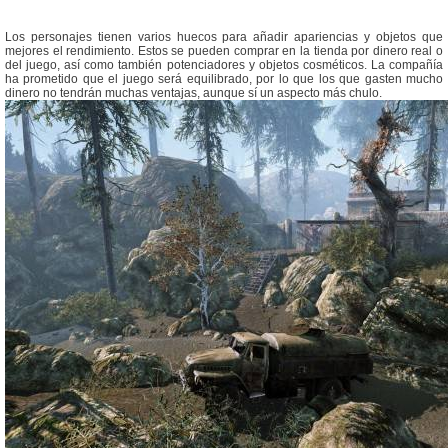
Los personajes tienen varios huecos para añadir apariencias y objetos que
mejores el rendimiento. Estos se pueden comprar en la tienda por dinero real o
del juego, así como también potenciadores y objetos cosméticos. La compañía
ha prometido que el juego será equilibrado, por lo que los que gasten mucho
dinero no tendrán muchas ventajas, aunque sí un aspecto más chulo.