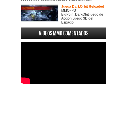
Juega DarkOrbit Reloaded
MMOFPS
BigPoint DarkObit juego de
Accion Juego 3D del
Espacio
Videos MMO Comentados