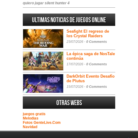
quiero jugar silent hunter 4
Ultimas noticias de juegos online
Seafight El regreso de
los Crystal Raiders
23/07/2026 -
0 Comments
La épica saga de NosTale
continúa
17/07/2026 -
0 Comments
DarkOrbit Evento Desafío
de Plutus
15/07/2026 -
0 Comments
Otras webs
juegos gratis
Melodias
Fotos GenteLive.Com
Navidad