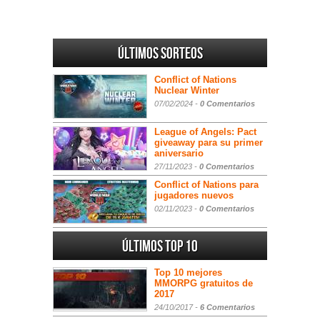
Últimos sorteos
Conflict of Nations
Nuclear Winter
07/02/2024 -
0 Comentarios
League of Angels: Pact
giveaway para su primer
aniversario
27/11/2023 -
0 Comentarios
Conflict of Nations para
jugadores nuevos
02/11/2023 -
0 Comentarios
Últimos Top 10
Top 10 mejores
MMORPG gratuitos de
2017
24/10/2017 -
6 Comentarios