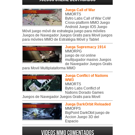
Juega Call of War
MMORTS
Bytro Labs Call of War CoW
Cross-platform MMO Juego
Android Juego IOS Juego
Móvil juego móvil de estrategia juego para móviles
Juegos de Navegador Juegos Gratis para Movil juegos
para móviles MMO de Estratégia Móvil y Tablet
Juega Supremacy 1914
MMORPG
juego de rol online
multijugador masivo Juegos
de Navegador Juegos Gratis
para Movil Multiplataforma MMO
Juega Conflict of Nations
WW3
MMORTS
Bytro Labs Conflict of
Nations Dorado Games
Juegos de Navegador Juegos Gratis para Movil
Juega DarkOrbit Reloaded
MMOFPS
BigPoint DarkObit juego de
Accion Juego 3D del
Espacio
Videos MMO Comentados