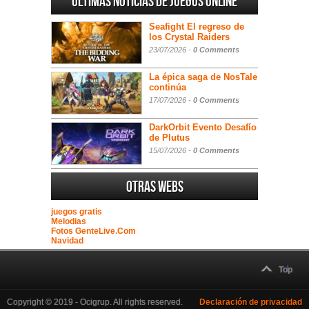
Ultimas noticias de juegos online
Seafight El regreso de
los Crystal Raiders
23/07/2026 -
0 Comments
La épica saga de NosTale
continúa
17/07/2026 -
0 Comments
DarkOrbit Evento Desafío
de Plutus
15/07/2026 -
0 Comments
Otras webs
juegos gratis
Melodias
Fotos GenteLive.Com
Navidad
Top
Copyright © 2019 - Ocigrup. All rights reserved.
Declaración de privacidad