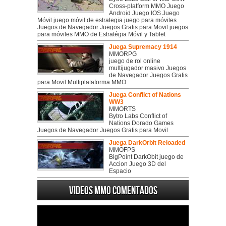
Cross-platform MMO Juego
Android Juego IOS Juego
Móvil juego móvil de estrategia juego para móviles
Juegos de Navegador Juegos Gratis para Movil juegos
para móviles MMO de Estratégia Móvil y Tablet
Juega Supremacy 1914
MMORPG
juego de rol online
multijugador masivo Juegos
de Navegador Juegos Gratis
para Movil Multiplataforma MMO
Juega Conflict of Nations
WW3
MMORTS
Bytro Labs Conflict of
Nations Dorado Games
Juegos de Navegador Juegos Gratis para Movil
Juega DarkOrbit Reloaded
MMOFPS
BigPoint DarkObit juego de
Accion Juego 3D del
Espacio
Videos MMO Comentados