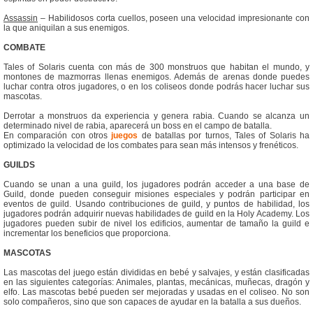
Assassin
– Habilidosos corta cuellos, poseen una velocidad impresionante con
la que aniquilan a sus enemigos.
COMBATE
Tales of Solaris cuenta con más de 300 monstruos que habitan el mundo, y
montones de mazmorras llenas enemigos. Además de arenas donde puedes
luchar contra otros jugadores, o en los coliseos donde podrás hacer luchar sus
mascotas.
Derrotar a monstruos da experiencia y genera rabia. Cuando se alcanza un
determinado nivel de rabia, aparecerá un boss en el campo de batalla.
En comparación con otros
juegos
de batallas por turnos, Tales of Solaris ha
optimizado la velocidad de los combates para sean más intensos y frenéticos.
GUILDS
Cuando se unan a una guild, los jugadores podrán acceder a una base de
Guild, donde pueden conseguir misiones especiales y podrán participar en
eventos de guild. Usando contribuciones de guild, y puntos de habilidad, los
jugadores podrán adquirir nuevas habilidades de guild en la Holy Academy. Los
jugadores pueden subir de nivel los edificios, aumentar de tamaño la guild e
incrementar los beneficios que proporciona.
MASCOTAS
Las mascotas del juego están divididas en bebé y salvajes, y están clasificadas
en las siguientes categorías: Animales, plantas, mecánicas, muñecas, dragón y
elfo. Las mascotas bebé pueden ser mejoradas y usadas en el coliseo. No son
solo compañeros, sino que son capaces de ayudar en la batalla a sus dueños.