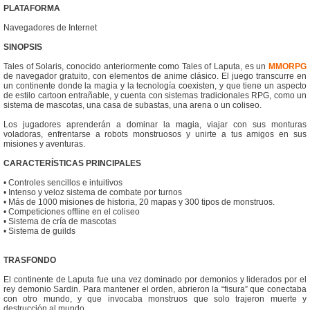
PLATAFORMA
Navegadores de Internet
SINOPSIS
Tales of Solaris, conocido anteriormente como Tales of Laputa, es un
MMORPG
de navegador gratuito, con elementos de anime clásico. El juego transcurre en
un continente donde la magia y la tecnología coexisten, y que tiene un aspecto
de estilo cartoon entrañable, y cuenta con sistemas tradicionales RPG, como un
sistema de mascotas, una casa de subastas, una arena o un coliseo.
Los jugadores aprenderán a dominar la magia, viajar con sus monturas
voladoras, enfrentarse a robots monstruosos y unirte a tus amigos en sus
misiones y aventuras.
CARACTERÍSTICAS PRINCIPALES
• Controles sencillos e intuitivos
• Intenso y veloz sistema de combate por turnos
• Más de 1000 misiones de historia, 20 mapas y 300 tipos de monstruos.
• Competiciones offline en el coliseo
• Sistema de cría de mascotas
• Sistema de guilds
TRASFONDO
El continente de Laputa fue una vez dominado por demonios y liderados por el
rey demonio Sardin. Para mantener el orden, abrieron la “fisura” que conectaba
con otro mundo, y que invocaba monstruos que solo trajeron muerte y
destrucción al mundo.