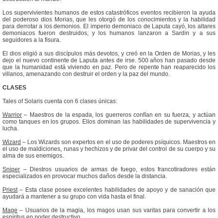
Los supervivientes humanos de estos catastróficos eventos recibieron la ayuda
del poderoso dios Morias, que les otorgó de los conocimientos y la habilidad
para derrotar a los demonios. El imperio demoniaco de Laputa cayó, los altares
demoniacos fueron destruidos, y los humanos lanzaron a Sardin y a sus
seguidores a la fisura.
El dios eligió a sus discípulos más devotos, y creó en la Orden de Morias, y les
dejo el nuevo continente de Laputa antes de irse. 500 años han pasado desde
que la humanidad está viviendo en paz. Pero de repente han reaparecido los
villanos, amenazando con destruir el orden y la paz del mundo.
CLASES
Tales of Solaris cuenta con 6 clases únicas:
Warrior
– Maestros de la espada, los guerreros confían en su fuerza, y actúan
como tanques en los grupos. Ellos dominan las habilidades de supervivencia y
lucha.
Wizard
– Los Wizards son expertos en el uso de poderes psíquicos. Maestros en
el uso de maldiciones, runas y hechizos y de privar del control de su cuerpo y su
alma de sus enemigos.
Sniper
– Diestros usuarios de armas de fuego, estos francotiradores están
especializados en provocar muchos daños desde la distancia.
Priest
– Esta clase posee excelentes habilidades de apoyo y de sanación que
ayudará a mantener a su grupo con vida hasta el final.
Mage
– Usuarios de la magia, los magos usan sus varitas para convertir a los
espíritus en poder destructivo.