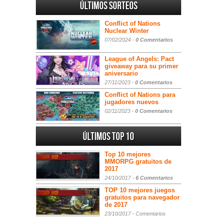
Últimos sorteos
Conflict of Nations
Nuclear Winter
07/02/2024 -
0 Comentarios
League of Angels: Pact
giveaway para su primer
aniversario
27/11/2023 -
0 Comentarios
Conflict of Nations para
jugadores nuevos
02/11/2023 -
0 Comentarios
Últimos Top 10
Top 10 mejores
MMORPG gratuitos de
2017
24/10/2017 -
6 Comentarios
TOP 10 mejores juegos
gratuitos para navegador
de 2017
23/10/2017 -
Comentarios