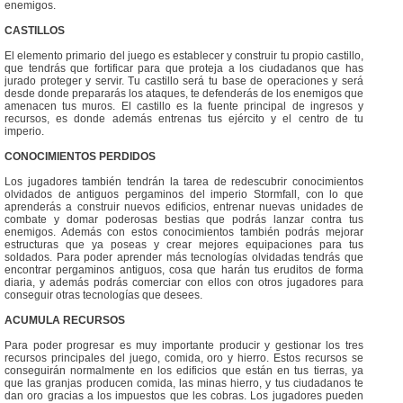
enemigos.
CASTILLOS
El elemento primario del juego es establecer y construir tu propio castillo,
que tendrás que fortificar para que proteja a los ciudadanos que has
jurado proteger y servir. Tu castillo será tu base de operaciones y será
desde donde prepararás los ataques, te defenderás de los enemigos que
amenacen tus muros. El castillo es la fuente principal de ingresos y
recursos, es donde además entrenas tus ejército y el centro de tu
imperio.
CONOCIMIENTOS PERDIDOS
Los jugadores también tendrán la tarea de redescubrir conocimientos
olvidados de antiguos pergaminos del imperio Stormfall, con lo que
aprenderás a construir nuevos edificios, entrenar nuevas unidades de
combate y domar poderosas bestias que podrás lanzar contra tus
enemigos. Además con estos conocimientos también podrás mejorar
estructuras que ya poseas y crear mejores equipaciones para tus
soldados. Para poder aprender más tecnologías olvidadas tendrás que
encontrar pergaminos antiguos, cosa que harán tus eruditos de forma
diaria, y además podrás comerciar con ellos con otros jugadores para
conseguir otras tecnologías que desees.
ACUMULA RECURSOS
Para poder progresar es muy importante producir y gestionar los tres
recursos principales del juego, comida, oro y hierro. Estos recursos se
conseguirán normalmente en los edificios que están en tus tierras, ya
que las granjas producen comida, las minas hierro, y tus ciudadanos te
dan oro gracias a los impuestos que les cobras. Los jugadores pueden