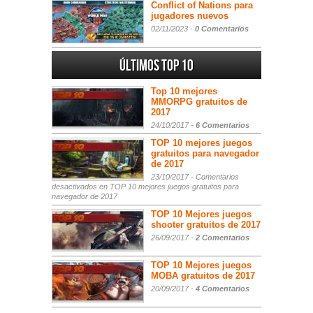
Conflict of Nations para
jugadores nuevos
02/11/2023 -
0 Comentarios
Últimos Top 10
Top 10 mejores
MMORPG gratuitos de
2017
24/10/2017 -
6 Comentarios
TOP 10 mejores juegos
gratuitos para navegador
de 2017
23/10/2017 -
Comentarios
desactivados
en TOP 10 mejores juegos gratuitos para
navegador de 2017
TOP 10 Mejores juegos
shooter gratuitos de 2017
26/09/2017 -
2 Comentarios
TOP 10 Mejores juegos
MOBA gratuitos de 2017
20/09/2017 -
4 Comentarios