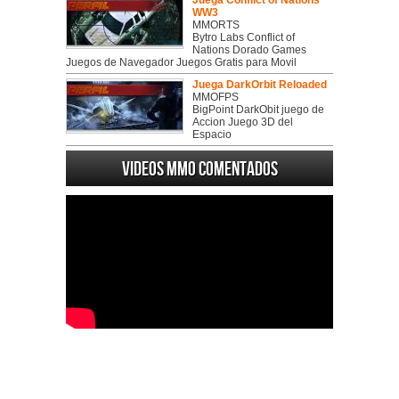
Juega Conflict of Nations
WW3
MMORTS
Bytro Labs Conflict of
Nations Dorado Games
Juegos de Navegador Juegos Gratis para Movil
Juega DarkOrbit Reloaded
MMOFPS
BigPoint DarkObit juego de
Accion Juego 3D del
Espacio
Videos MMO Comentados