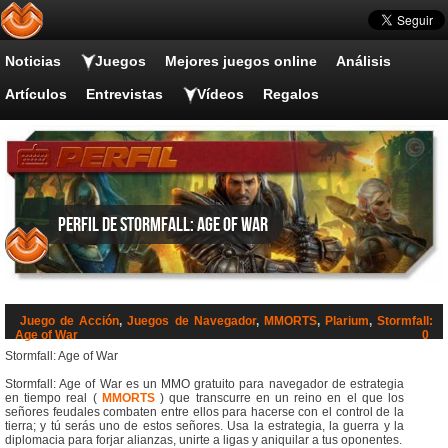
Noticias
Juegos
Mejores juegos online
Análisis
Artículos
Entrevistas
Vídeos
Regalos
Perfil de Stormfall: Age of War
Juego de Acción
,
Juegos de Navegador
,
MMORTS
,
Plarium
,
Stormfall:
Age of War
0
Stormfall: Age of War
Stormfall: Age of War es un MMO gratuito para navegador de estrategia
en tiempo real (
MMORTS
) que transcurre en un reino en el que los
señores feudales combaten entre ellos para hacerse con el control de la
tierra; y tú serás uno de estos señores. Usa la estrategia, la guerra y la
diplomacia para forjar alianzas, unirte a ligas y aniquilar a tus oponentes.