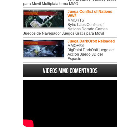
para Movil Multiplataforma MMO
Juega Conflict of Nations
WW3
MMORTS
Bytro Labs Conflict of
Nations Dorado Games
Juegos de Navegador Juegos Gratis para Movil
Juega DarkOrbit Reloaded
MMOFPS
BigPoint DarkObit juego de
Accion Juego 3D del
Espacio
Videos MMO Comentados