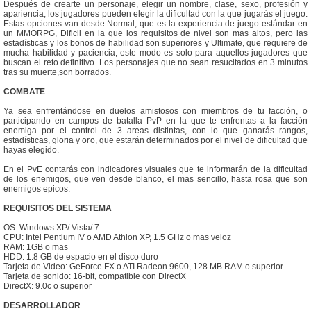
Después de crearte un personaje, elegir un nombre, clase, sexo, profesión y
apariencia, los jugadores pueden elegir la dificultad con la que jugarás el juego.
Estas opciones van desde Normal, que es la experiencia de juego estándar en
un MMORPG, Dificil en la que los requisitos de nivel son mas altos, pero las
estadísticas y los bonos de habilidad son superiores y Ultimate, que requiere de
mucha habilidad y paciencia, este modo es solo para aquellos jugadores que
buscan el reto definitivo. Los personajes que no sean resucitados en 3 minutos
tras su muerte,son borrados.
COMBATE
Ya sea enfrentándose en duelos amistosos con miembros de tu facción, o
participando en campos de batalla PvP en la que te enfrentas a la facción
enemiga por el control de 3 areas distintas, con lo que ganarás rangos,
estadísticas, gloria y oro, que estarán determinados por el nivel de dificultad que
hayas elegido.
En el PvE contarás con indicadores visuales que te informarán de la dificultad
de los enemigos, que ven desde blanco, el mas sencillo, hasta rosa que son
enemigos epicos.
REQUISITOS DEL SISTEMA
OS: Windows XP/ Vista/ 7
CPU: Intel Pentium IV o AMD Athlon XP, 1.5 GHz o mas veloz
RAM: 1GB o mas
HDD: 1.8 GB de espacio en el disco duro
Tarjeta de Video: GeForce FX o ATI Radeon 9600, 128 MB RAM o superior
Tarjeta de sonido: 16-bit, compatible con DirectX
DirectX: 9.0c o superior
DESARROLLADOR