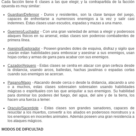
Cada facción tiene 6 clases a las que elegir, y la contrapartida de la facción
opuesta es muy similar:
Guardian/Defensor
- Duros y resistentes, son la clase tanque del juego,
capaces de enfrentarse a numerosos enemigos a la vez y salir casi
indemnes. Estas clases usan escudos, espadas y mazas a una mano.
Guerrero/Luchador
- Con una gran variedad de armas a elegir y poderosos
ataques físicos en su arsenal, estas clases son poderoso combatientes de
primera línea.
Asesino/Explorador
- Poseen grandes dotes de esquiva, disfraz y sigilo que
usarán estan habilidades para emboscar y asesinar a sus enemigos, usan
hojas cortas y armas de garra para acabar con sus enemigos.
Cazador/Arquero
- Estas clases se centra en atacar con gran certeza desde
la distancia, usando arcos, ballestas, hachas javalinas o espadas cortas
cuando sus enemigos se acercan.
Pagano/Mago
- Atacando desde cerca o desde la distancia, atacando a uno
o a muchos, estas clases sobresalen sobresalen usando habilidades
mágicas o espirituales con las que aniquilar a sus enemigos. Su habilidad
para dominar los poderes del fuego, del agua, del aire y de la tierra, los
hacen una fuerza a temer.
Oraculo/Sacerdote
- Estas clases son grandes sanadores, capaces de
resucitar a los muertos, convertir a los aliados en poderosos monstruos y a
los enemigos en inocentes animales. Además poseen una gran resistencia a
los ataques mágicos.
MODOS DE DIFICULTAD