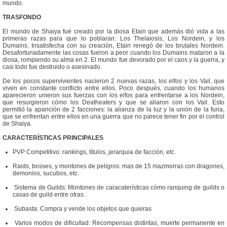
mundo.
TRASFONDO
El mundo de Shaiya fué creado por la diosa Etain que además dió vida a las
primeras razas para que lo poblaran: Los Thelaiosis, Los Nordein, y los
Dumains. Insatisfecha con su creación, Etain renegó de los brutales Nordein.
Desafortunadamente las cosas fueron a peor cuando los Dumains mataron a la
diosa, rompiendo su alma en 2. El mundo fue devorado por el caos y la guerra, y
casi todo fue destruido o asesinado.
De los pocos supervivientes nacieron 2 nuevas razas, los elfos y los Vail, que
viven en constante conflicto entre ellos. Poco después, cuando los humanos
aparecieron unieron sus fuerzas con los elfos para enfrentarse a los Nordein,
que resurgieron cómo los Deatheaters y que se aliaron con los Vail. Esto
permitió la aparición de 2 facciones: la alianza de la luz y la unión de la furia,
que se enfrentan entre ellos en una guerra que no parece tener fin por el control
de Shaiya.
CARACTERÍSTICAS PRINCIPALES
PVP Competitivo: rankings, títulos, jerarquia de facción, etc.
Raids, bosses, y montones de peligros: mas de 15 mazmorras con dragones,
demonios, sucubos, etc.
Sistema de Guilds: Montones de caracaterísticas cómo ranquing de guilds o
casas de guild entre otras.
Subasta: Compra y vende los objetos que quieras
Varios modos de dificultad: Recompensas distintas, muerte permanente en