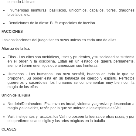
el modo Ultimate.
Numerosas monturas: basiliscos, unicornios, caballos, tigres, dragones
bicéfalos, etc.
Bendiciones de la diosa: Buffs especiales de facción
FACCIONES
Las dos facciones del juego tienen razas unicas en cada una de ellas.
Alianza de la luz:
Elfos - Los elfos son metódicos, listos y prudentes, y su sociedad se sustenta
en el orden y la disciplina. Estan en un estado de guerra permanente,
siempre tienen enemigos que amenazan sus fronteras.
Humanos - Los humanos una raza versátil, buenos en todo lo que se
proponen. Su poder esta en su fortaleza de cuerpo y espíritu. Perfectos
guerreros y sacerdotes, los humanos se complementan muy bien con la
magia de los elfos.
Union de la Furia:
Nordein/Deatheaters: Esta raza es brutal, violenta y agresiva y desprecian a
magia y a los elfos, razón por la que se unieron a los espirituales Veil .
Vail: Inteligentes y astutos, los Vail no poseen la fuerza de otras razas, y por
ello prefieren usar el sigilo y las artes mágicas en la batalla.
CLASES