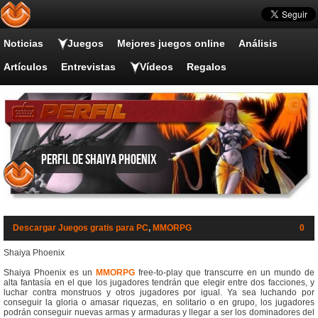
Noticias
Juegos
Mejores juegos online
Análisis
Artículos
Entrevistas
Vídeos
Regalos
Perfil de Shaiya Phoenix
Descargar Juegos gratis para PC
,
MMORPG
0
Shaiya Phoenix
Shaiya Phoenix es un
MMORPG
free-to-play que transcurre en un mundo de
alta fantasía en el que los jugadores tendrán que elegir entre dos facciones, y
luchar contra monstruos y otros jugadores por igual. Ya sea luchando por
conseguir la gloria o amasar riquezas, en solitario o en grupo, los jugadores
podrán conseguir nuevas armas y armaduras y llegar a ser los dominadores del