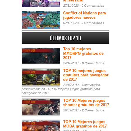
aniversario
27/11/2023 -
0 Comentarios
Conflict of Nations para
jugadores nuevos
02/11/2023 -
0 Comentarios
Últimos Top 10
Top 10 mejores
MMORPG gratuitos de
2017
24/10/2017 -
6 Comentarios
TOP 10 mejores juegos
gratuitos para navegador
de 2017
23/10/2017 -
Comentarios
desactivados
en TOP 10 mejores juegos gratuitos para
navegador de 2017
TOP 10 Mejores juegos
shooter gratuitos de 2017
26/09/2017 -
2 Comentarios
TOP 10 Mejores juegos
MOBA gratuitos de 2017