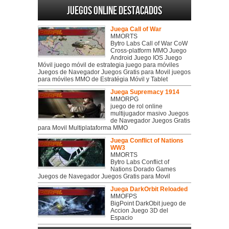
Juegos online destacados
Juega Call of War
MMORTS
Bytro Labs Call of War CoW
Cross-platform MMO Juego
Android Juego IOS Juego
Móvil juego móvil de estrategia juego para móviles
Juegos de Navegador Juegos Gratis para Movil juegos
para móviles MMO de Estratégia Móvil y Tablet
Juega Supremacy 1914
MMORPG
juego de rol online
multijugador masivo Juegos
de Navegador Juegos Gratis
para Movil Multiplataforma MMO
Juega Conflict of Nations
WW3
MMORTS
Bytro Labs Conflict of
Nations Dorado Games
Juegos de Navegador Juegos Gratis para Movil
Juega DarkOrbit Reloaded
MMOFPS
BigPoint DarkObit juego de
Accion Juego 3D del
Espacio