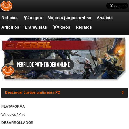
Noticias
Juegos
Mejores juegos online
Análisis
Artículos
Entrevistas
Vídeos
Regalos
Perfil de Pathfinder Online
Descargar Juegos gratis para PC
0
PLATAFORMA
Windows / Mac
DESARROLLADOR