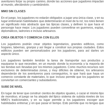
aventurero forjar su propio camino, donde las acciones que jugadores impactan
al mundo, afectándolo y cambiándolo.
MMO SIN CLASES
En el juego, los jugadores no estarán obligados a jugar una única clase, y en su
lugar entrenarán habilidades que determinarán el nivel de tu rol; los roles tienen
un significado más abstracto que las típicas clases, y definen lo que hace el
personaje hace mejor. Los jugadores pueden convertirse en guerreros, espías,
diplomáticos, ladrones e incluso artesanos.
CREA OBJETOS Y COMERCIA CON ELLOS
Los jugadores podrán crear objetos legendarios, grandes edificios, como
hogares, tabernas, granjas y así llegar a construir sus propias ciudades. Estos
edificios pueden ser personalizados por los jugadores, para así darles un
aspecto único.
Los jugadores también tendrán la tarea de transportar sus productos y
equiparse lo que necesiten, en un mundo donde la economía y la mayoría de
las tiendas son llevadas por los mismos jugadores. Como muchos recursos son
exclusivos de determinadas zonas, y muy difíciles de obtener, los artesanos
dependerán de los aventureros para conseguirlos, lo que hará que haya un
comercio constante de materiales, lo que incluso permite que los jugadores se
conviertan en comerciantes y subastadores.
SUBE DE NIVEL
En lugar de tener que construir cientos de objetos iguales, o cazar el mismo tipo
de monstruo, el juego se ha alejado del típico sistema de subida niveles de los
MMO’s tradicionales, y en su lugar permite a los jugadores escoger que
habilidades entrenar, y en que pasar el tiempo. Esto permite que no tengas que