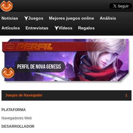
Noticias
Juegos
Mejores juegos online
Análisis
Artículos
Entrevistas
Vídeos
Regalos
Perfil de Nova Genesis
Juegos de Navegador
1
PLATAFORMA
Navegadores Web
DESARROLLADOR