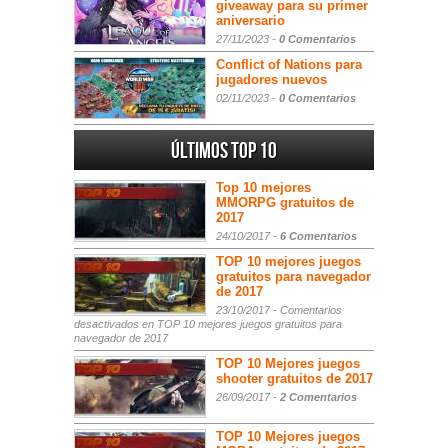
giveaway para su primer
aniversario
27/11/2023 -
0 Comentarios
Conflict of Nations para
jugadores nuevos
02/11/2023 -
0 Comentarios
Últimos Top 10
Top 10 mejores
MMORPG gratuitos de
2017
24/10/2017 -
6 Comentarios
TOP 10 mejores juegos
gratuitos para navegador
de 2017
23/10/2017 -
Comentarios
desactivados
en TOP 10 mejores juegos gratuitos para
navegador de 2017
TOP 10 Mejores juegos
shooter gratuitos de 2017
26/09/2017 -
2 Comentarios
TOP 10 Mejores juegos