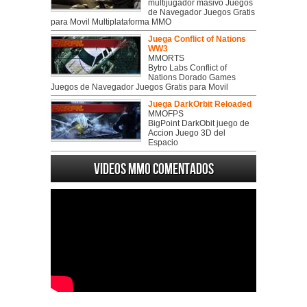
multijugador masivo Juegos
de Navegador Juegos Gratis
para Movil Multiplataforma MMO
Juega Conflict of Nations
WW3
MMORTS
Bytro Labs Conflict of
Nations Dorado Games
Juegos de Navegador Juegos Gratis para Movil
Juega DarkOrbit Reloaded
MMOFPS
BigPoint DarkObit juego de
Accion Juego 3D del
Espacio
Videos MMO Comentados