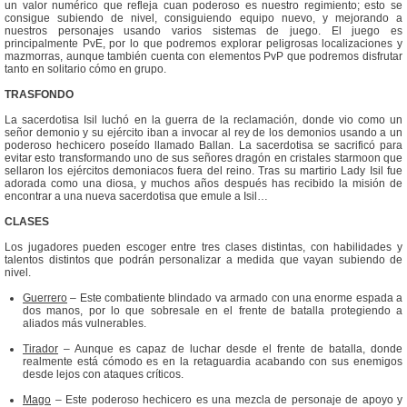
un valor numérico que refleja cuan poderoso es nuestro regimiento; esto se
consigue subiendo de nivel, consiguiendo equipo nuevo, y mejorando a
nuestros personajes usando varios sistemas de juego. El juego es
principalmente PvE, por lo que podremos explorar peligrosas localizaciones y
mazmorras, aunque también cuenta con elementos PvP que podremos disfrutar
tanto en solitario cómo en grupo.
TRASFONDO
La sacerdotisa Isil luchó en la guerra de la reclamación, donde vio como un
señor demonio y su ejército iban a invocar al rey de los demonios usando a un
poderoso hechicero poseído llamado Ballan. La sacerdotisa se sacrificó para
evitar esto transformando uno de sus señores dragón en cristales starmoon que
sellaron los ejércitos demoniacos fuera del reino. Tras su martirio Lady Isil fue
adorada como una diosa, y muchos años después has recibido la misión de
encontrar a una nueva sacerdotisa que emule a Isil…
CLASES
Los jugadores pueden escoger entre tres clases distintas, con habilidades y
talentos distintos que podrán personalizar a medida que vayan subiendo de
nivel.
Guerrero
– Este combatiente blindado va armado con una enorme espada a
dos manos, por lo que sobresale en el frente de batalla protegiendo a
aliados más vulnerables.
Tirador
– Aunque es capaz de luchar desde el frente de batalla, donde
realmente está cómodo es en la retaguardia acabando con sus enemigos
desde lejos con ataques críticos.
Mago
– Este poderoso hechicero es una mezcla de personaje de apoyo y