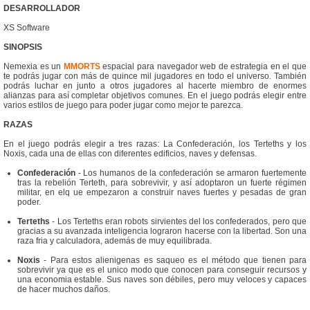
DESARROLLADOR
XS Software
SINOPSIS
Nemexia es un
MMORTS
espacial para navegador web de estrategia en el que
te podrás jugar con más de quince mil jugadores en todo el universo. También
podrás luchar en junto a otros jugadores al hacerte miembro de enormes
alianzas para así completar objetivos comunes. En el juego podrás elegir entre
varios estilos de juego para poder jugar como mejor te parezca.
RAZAS
En el juego podrás elegir a tres razas: La Confederación, los Terteths y los
Noxis, cada una de ellas con diferentes edificios, naves y defensas.
Confederación
- Los humanos de la confederación se armaron fuertemente
tras la rebelión Terteth, para sobrevivir, y así adoptaron un fuerte régimen
militar, en elq ue empezaron a construir naves fuertes y pesadas de gran
poder.
Terteths
- Los Terteths eran robots sirvientes del los confederados, pero que
gracias a su avanzada inteligencia lograron hacerse con la libertad. Son una
raza fria y calculadora, además de muy equilibrada.
Noxis
- Para estos alienigenas es saqueo es el método que tienen para
sobrevivir ya que es el unico modo que conocen para conseguir recursos y
una economia estable. Sus naves son débiles, pero muy veloces y capaces
de hacer muchos daños.