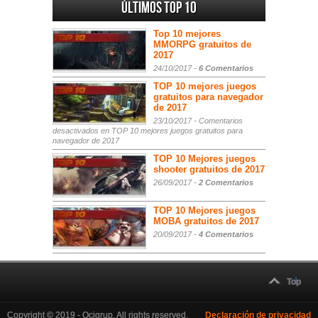
Últimos Top 10
Top 10 mejores
MMORPG gratuitos de
2017
24/10/2017 -
6 Comentarios
TOP 10 mejores juegos
gratuitos para navegador
de 2017
23/10/2017 -
Comentarios
desactivados
en TOP 10 mejores juegos gratuitos para
navegador de 2017
TOP 10 Mejores juegos
shooter gratuitos de 2017
26/09/2017 -
2 Comentarios
TOP 10 Mejores juegos
MOBA gratuitos de 2017
20/09/2017 -
4 Comentarios
Top
Copyright © 2019 - Ocigrup. All rights reserved.
Declaración de privacidad