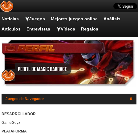
Noticias
Juegos
Mejores juegos online
Análisis
Artículos
Entrevistas
Vídeos
Regalos
Perfil de Magic Barrage
Juegos de Navegador
0
DESARROLLADOR
GameGuyz
PLATAFORMA