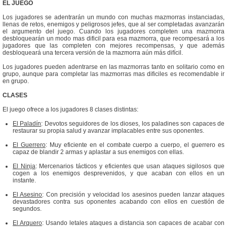
EL JUEGO
Los jugadores se adentrarán un mundo con muchas mazmorras instanciadas,
llenas de retos, enemigos y peligrosos jefes, que al ser completadas avanzarán
el argumento del juego. Cuando los jugadores completen una mazmorra
desbloquearán un modo mas dificil para esa mazmorra, que recompesará a los
jugadores que las completen con mejores recompensas, y que además
desbloqueará una tercera versión de la mazmorra aún más difícil.
Los jugadores pueden adentrarse en las mazmorras tanto en solitario como en
grupo, aunque para completar las mazmorras mas dificiles es recomendable ir
en grupo.
CLASES
El juego ofrece a los jugadores 8 clases distintas:
El Paladín
: Devotos seguidores de los dioses, los paladines son capaces de
restaurar su propia salud y avanzar implacables entre sus oponentes.
El Guerrero
: Muy eficiente en el combate cuerpo a cuerpo, el guerrero es
capaz de blandir 2 armas y aplastar a sus enemigos con ellas.
El Ninja
: Mercenarios tácticos y eficientes que usan ataques sigilosos que
cogen a los enemigos desprevenidos, y que acaban con ellos en un
instante.
El Asesino
: Con precisión y velocidad los asesinos pueden lanzar ataques
devastadores contra sus oponentes acabando con ellos en cuestión de
segundos.
El Arquero
: Usando letales ataques a distancia son capaces de acabar con