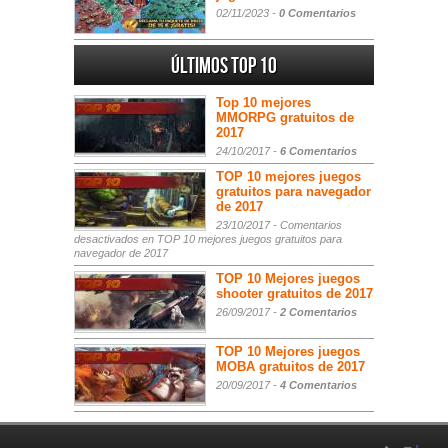
02/11/2023 -
0 Comentarios
Últimos Top 10
Top 10 mejores
MMORPG gratuitos de
2017
24/10/2017 -
6 Comentarios
TOP 10 mejores juegos
gratuitos para navegador
de 2017
23/10/2017 -
Comentarios
desactivados
en TOP 10 mejores juegos gratuitos para
navegador de 2017
TOP 10 Mejores juegos
shooter gratuitos de 2017
26/09/2017 -
2 Comentarios
TOP 10 Mejores juegos
MOBA gratuitos de 2017
20/09/2017 -
4 Comentarios