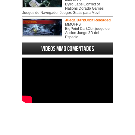
MMORTS
Bytro Labs Conflict of
Nations Dorado Games
Juegos de Navegador Juegos Gratis para Movil
Juega DarkOrbit Reloaded
MMOFPS
BigPoint DarkObit juego de
Accion Juego 3D del
Espacio
Videos MMO Comentados