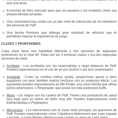
una sola tecla.
Economía de libre mercado para que los usuarios y los invitados creen sus
propias tiendas privadas.
Una comunidad muy unida con un alto nivel de interacción de los miembros
del personal de Flyff.
Una tienda Premium que alberga gran variedad de artículos que te
permitirán mejorar tu experiencia de juego.
CLASES Y PROFESIONES
Cada clase tiene una habilidad diferente y dos opciones de segundas
profesiones en el nivel 60. Estas son las 4 primeras clases y sus dos segundas
opciones de clase:
Acróbata
- Los acróbatas son los especialistas a larga distancia de Flyff.
Pueden especializarse en el uso de yo-yos (bufón) o del arco (explorador).
Ayudante
- Como su nombre indica, ayuda, proporciona apoyo a otros
jugadores con pero también realiza hechizos con un poderoso efecto. Los
ayudantes pueden especializarse en Bill Poster, una clase híbrida que utiliza
puños americanos, o Ringmaster, que posee los más poderosos buffs.
Mago
- Los magos son los
casters
de Flyff. Tienen una puntuación de salud
muy baja pero un índice de daño muy alto. Pueden especializarse como
Elementalistas o
Psykeepers
Mercenario
- Los mercenarios son la clase melé principal, los guerreros de
Flyff. Pueden especializarse como Caballeros defensores que usan espada
y escudo, o como Blades ofensivos que cargan un arma en cada mano.