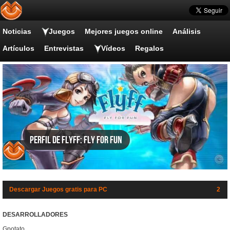
Noticias
Juegos
Mejores juegos online
Análisis
Artículos
Entrevistas
Vídeos
Regalos
Perfil de Flyff: Fly For Fun
Descargar Juegos gratis para PC
2
DESARROLLADORES
Gpotato