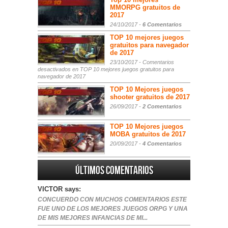
MMORPG gratuitos de
2017
24/10/2017 -
6 Comentarios
TOP 10 mejores juegos
gratuitos para navegador
de 2017
23/10/2017 -
Comentarios
desactivados
en TOP 10 mejores juegos gratuitos para
navegador de 2017
TOP 10 Mejores juegos
shooter gratuitos de 2017
26/09/2017 -
2 Comentarios
TOP 10 Mejores juegos
MOBA gratuitos de 2017
20/09/2017 -
4 Comentarios
Últimos comentarios
VICTOR says:
CONCUERDO CON MUCHOS COMENTARIOS ESTE
FUE UNO DE LOS MEJORES JUEGOS ORPG Y UNA
DE MIS MEJORES INFANCIAS DE MI...