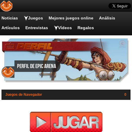
Noticias
Juegos
Mejores juegos online
Análisis
Artículos
Entrevistas
Vídeos
Regalos
Perfil de Epic Arena
Juegos de Navegador
0