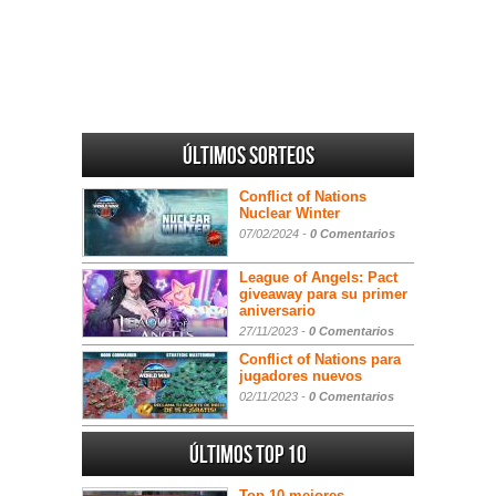
Últimos sorteos
Conflict of Nations
Nuclear Winter
07/02/2024 -
0 Comentarios
League of Angels: Pact
giveaway para su primer
aniversario
27/11/2023 -
0 Comentarios
Conflict of Nations para
jugadores nuevos
02/11/2023 -
0 Comentarios
Últimos Top 10
Top 10 mejores