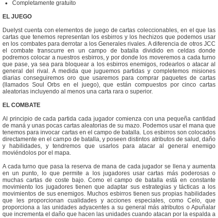
Completamente gratuito
EL JUEGO
Duelyst cuenta con elementos de juego de cartas coleccionables, en el que las
cartas que tenemos representan los esbirros y los hechizos que podemos usar
en los combates para derrotar a los Generales rivales. A diferencia de otros JCC
el combate transcurre en un campo de batalla dividido en celdas donde
podremos colocar a nuestros esbirros, y por donde los moveremos a cada turno
que pase, ya sea para bloquear a los esbirros enemigos, rodearlos o atacar al
general del rival. A medida que juguemos partidas y completemos misiones
diarias conseguiremos oro que usaremos para comprar paquetes de cartas
(llamados Soul Orbs en el juego), que están compuestos por cinco cartas
aleatorias incluyendo al menos una carta rara o superior.
EL COMBATE
Al principio de cada partida cada jugador comienza con una pequeña cantidad
de maná y unas pocas cartas aleatorias de su mazo. Podemos usar el mana que
tenemos para invocar cartas en el campo de batalla. Los esbirros son colocados
directamente en el campo de batalla, y poseen distintos atributos de salud, daño
y habilidades, y tendremos que usarlos para atacar al general enemigo
moviéndolos por el mapa.
A cada turno que pasa la reserva de mana de cada jugador se llena y aumenta
en un punto, lo que permite a los jugadores usar cartas más poderosas o
muchas cartas de coste bajo. Como el campo de batalla está en constante
movimiento los jugadores tienen que adaptar sus estrategias y tácticas a los
movimientos de sus enemigos. Muchos esbirros tienen sus propias habilidades
que les proporcionan cualidades y acciones especiales, como Celo, que
proporciona a las unidades adyacentes a su general más atributos o Apuñalar
que incrementa el daño que hacen las unidades cuando atacan por la espalda a