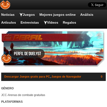
Noticias
Juegos
Mejores juegos online
Análisis
Artículos
Entrevistas
Vídeos
Regalos
Perfil de Duelyst
Descargar Juegos gratis para PC
,
Juegos de Navegador
0
GÉNERO
JCC-Arenas de combate gratuitas
PLATAFORMAS