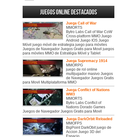
Juegos online destacados
Juega Call of War
MMORTS
Bytro Labs Call of War CoW
Cross-platform MMO Juego
Android Juego IOS Juego
Móvil juego móvil de estrategia juego para móviles
Juegos de Navegador Juegos Gratis para Movil juegos
para móviles MMO de Estratégia Móvil y Tablet
Juega Supremacy 1914
MMORPG
juego de rol online
multijugador masivo Juegos
de Navegador Juegos Gratis
para Movil Multiplataforma MMO
Juega Conflict of Nations
WW3
MMORTS
Bytro Labs Conflict of
Nations Dorado Games
Juegos de Navegador Juegos Gratis para Movil
Juega DarkOrbit Reloaded
MMOFPS
BigPoint DarkObit juego de
Accion Juego 3D del
Espacio