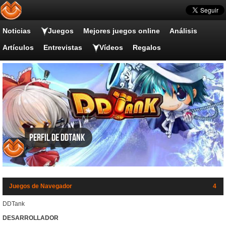
Noticias
Juegos
Mejores juegos online
Análisis
Artículos
Entrevistas
Vídeos
Regalos
Perfil de DDTank
Juegos de Navegador
4
DDTank
DESARROLLADOR