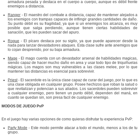
armadura pesada y destaca en el cuerpo a cuerpo, aunque es débil frente
enemigos a distancia.
Ranger
- El maestro del combate a distancia, capaz de mantener alejados a
los enemigos con trampas capaces de inflingir grandes cantidades de daño.
Su punto débil es su fragilidad, ya que si un enemigos los alcanza, es muy
posible que salga perdiendo, aunque tienen ciertas habilidades de
sanación, que les pueden sacar del apuro.
Rogue
- El pícaro destaca por su sigilo, ya que puede aparecer desde la
nada para lanzar devastadores ataques. Esta clase sufre ante anemigos que
lo cojan desprenido, por su baja armadura.
Mage
- El mago cuenta con un devastador arsenal de habilidades magicas,
siendo capaz de hacer mucho daño en area y usar todo tipo de triquiñuelas
mágicas. Los magos son muy vulnerables a las clases melee, por lo que
mantener las distancias es esencial para sobrevivir.
Priest
- El sacerdote es la única clase capaz de curar del juego, por lo que es
una clase obligada en cualquier grupo. Posee hechizos que roban la salud o
que revitalizan y potencian a sus aliados. Los sacerdotes pueden sobrevivir
a cualquier enemigo, pero tienen un punto débil, dependen del maná, en
cuanto se quedan sin, son presa facil de cualquier enemigo.
MODOS DE JUEGO PvP
En el juego hay varias opciones de como quieras disfrutar tu experiencia PvP:
Party Mode
- Este modo permite atacar a todo el mundo, menos a los de tu
grupo.