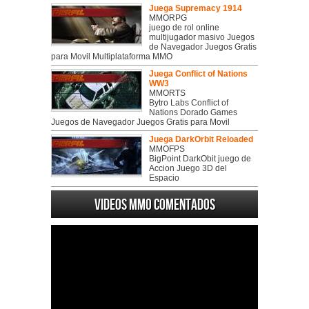
Juega Supremacy 1914
MMORPG
juego de rol online
multijugador masivo Juegos
de Navegador Juegos Gratis
para Movil Multiplataforma MMO
Juega Conflict of Nations
WW3
MMORTS
Bytro Labs Conflict of
Nations Dorado Games
Juegos de Navegador Juegos Gratis para Movil
Juega DarkOrbit Reloaded
MMOFPS
BigPoint DarkObit juego de
Accion Juego 3D del
Espacio
Videos MMO Comentados