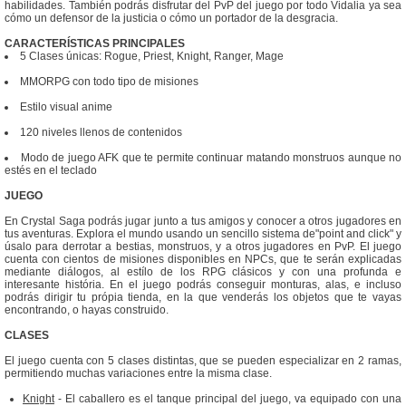
habilidades. También podrás disfrutar del PvP del juego por todo Vidalia ya sea
cómo un defensor de la justicia o cómo un portador de la desgracia.
CARACTERÍSTICAS PRINCIPALES
5 Clases únicas: Rogue, Priest, Knight, Ranger, Mage
MMORPG con todo tipo de misiones
Estilo visual anime
120 niveles llenos de contenidos
Modo de juego AFK que te permite continuar matando monstruos aunque no
estés en el teclado
JUEGO
En Crystal Saga podrás jugar junto a tus amigos y conocer a otros jugadores en
tus aventuras. Explora el mundo usando un sencillo sistema de"point and click" y
úsalo para derrotar a bestias, monstruos, y a otros jugadores en PvP. El juego
cuenta con cientos de misiones disponibles en NPCs, que te serán explicadas
mediante diálogos, al estílo de los RPG clásicos y con una profunda e
interesante história. En el juego podrás conseguir monturas, alas, e incluso
podrás dirigir tu própia tienda, en la que venderás los objetos que te vayas
encontrando, o hayas construido.
CLASES
El juego cuenta con 5 clases distintas, que se pueden especializar en 2 ramas,
permitiendo muchas variaciones entre la misma clase.
Knight
- El caballero es el tanque principal del juego, va equipado con una