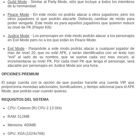
Guild Mode
- Similar al Party Mode, sólo que incluye a todos los miembros
de tu hermandad.
Peace Mode
- En este modo no podrás atacar a otros jugadores, pero los
otros jugadores si que podrán atacarte. Deberás cambiar de modo para
poder vengarte. Este modo es para aquellos jugadores que quieren reducir
su nivel de PK (Player Kill).
Justice Mode
- Los personajes en éste modo podrán atacar a los personajes
en Evil Mode pero no a los que están en Peace Mode.
Evil Mode
- Pasandote a este modo podrás atacar a cualquier jugador de
mas de nivel 20, que no esté AFK, y serán identificados con un texto rojo
"evil" al lado de su nombre, que se vuelve cada vez mas oscuro, al
incrementarse su nivel PK. Por cada nivel PK que tenga el personaje, será
atacable por personajes en Justice Mode por una hora.
OPCIONES PREMIUM
El juego cuenta con la opción de que puedas hacerte una cuenta VIP, que
proporciona monedas adicionales, bonificadores, y tiempo adicional para el AFK
Mode, que podrás usar cuando quieras.
REQUISITOS DEL SISTEMA
CPU: Celeron (R) CPU 2.13 GHz
RAM: 512MB
Memoria: 400MB
GPU: XGA (1024x768)