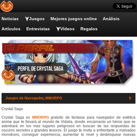
Noticias
Juegos
Mejores juegos online
Análisis
Artículos
Entrevistas
Vídeos
Regalos
Perfil de Crystal Saga
Juegos de Navegador
,
MMORPG
0
Crystal Saga
Crystal Saga es
MMORPG
gratuito de fantasia para navegador de estética
anime que te llevará al mundo de Vidalia, donde encarnarás un héroe que se
adentrará en los mas lugares peligrosos en buscan de las respuestas de
oscuros secretos y grandes tesoros. El juego te invita a enfrentarte a malvados
monstruos, conseguir experiencia, aumentar tu nivel y desbloquear nuevas