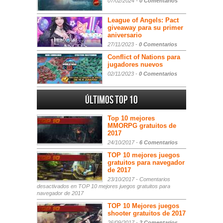
07/02/2024 -
0 Comentarios
League of Angels: Pact
giveaway para su primer
aniversario
27/11/2023 -
0 Comentarios
Conflict of Nations para
jugadores nuevos
02/11/2023 -
0 Comentarios
Últimos Top 10
Top 10 mejores
MMORPG gratuitos de
2017
24/10/2017 -
6 Comentarios
TOP 10 mejores juegos
gratuitos para navegador
de 2017
23/10/2017 -
Comentarios
desactivados
en TOP 10 mejores juegos gratuitos para
navegador de 2017
TOP 10 Mejores juegos
shooter gratuitos de 2017
26/09/2017 -
2 Comentarios