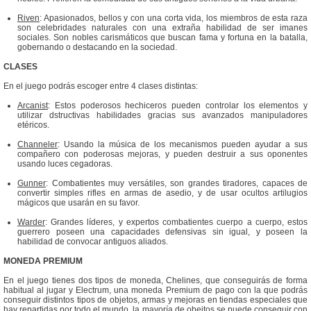
Riven
: Apasionados, bellos y con una corta vida, los miembros de esta raza
son celebridades naturales con una extraña habilidad de ser imanes
sociales. Son nobles carismáticos que buscan fama y fortuna en la batalla,
gobernando o destacando en la sociedad.
CLASES
En el juego podrás escoger entre 4 clases distintas:
Arcanist
: Estos poderosos hechiceros pueden controlar los elementos y
utilizar dstructivas habilidades gracias sus avanzados manipuladores
etéricos.
Channeler
: Usando la música de los mecanismos pueden ayudar a sus
compañero con poderosas mejoras, y pueden destruir a sus oponentes
usando luces cegadoras.
Gunner
: Combatientes muy versátiles, son grandes tiradores, capaces de
convertir simples rifles en armas de asedio, y de usar ocultos artilugios
mágicos que usarán en su favor.
Warder
: Grandes líderes, y expertos combatientes cuerpo a cuerpo, estos
guerrero poseen una capacidades defensivas sin igual, y poseen la
habilidad de convocar antiguos aliados.
MONEDA PREMIUM
En el juego tienes dos tipos de moneda, Chelines, que conseguirás de forma
habitual al jugar y Electrum, una moneda Premium de pago con la que podrás
conseguir distintos tipos de objetos, armas y mejoras en tiendas especiales que
hay repartidas por todo el mundo. la mayoría de obejtos se puede conseguir con