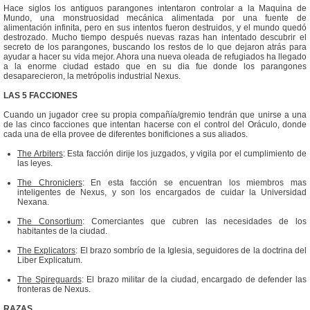
Hace siglos los antiguos parangones intentaron controlar a la Maquina de
Mundo, una monstruosidad mecánica alimentada por una fuente de
alimentación infinita, pero en sus intentos fueron destruidos, y el mundo quedó
destrozado. Mucho tiempo después nuevas razas han intentado descubrir el
secreto de los parangones, buscando los restos de lo que dejaron atrás para
ayudar a hacer su vida mejor. Ahora una nueva oleada de refugiados ha llegado
a la enorme ciudad estado que en su dia fue donde los parangones
desaparecieron, la metrópolis industrial Nexus.
LAS 5 FACCIONES
Cuando un jugador cree su propia compañía/gremio tendrán que unirse a una
de las cinco facciones que intentan hacerse con el control del Oráculo, donde
cada una de ella provee de diferentes bonificiones a sus aliados.
The Arbiters
: Esta facción dirije los juzgados, y vigila por el cumplimiento de
las leyes.
The Chroniclers
: En esta facción se encuentran los miembros mas
inteligentes de Nexus, y son los encargados de cuidar la Universidad
Nexana.
The Consortium
: Comerciantes que cubren las necesidades de los
habitantes de la ciudad.
The Explicators
: El brazo sombrío de la Iglesia, seguidores de la doctrina del
Liber Explicatum.
The Spireguards
: El brazo militar de la ciudad, encargado de defender las
fronteras de Nexus.
RAZAS