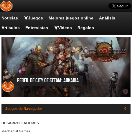
Noticias
Juegos
Mejores juegos online
Análisis
Artículos
Entrevistas
Vídeos
Regalos
Perfil de City of Steam: Arkadia
Juegos de Navegador
0
DESARROLLADORES
Mechanist Games