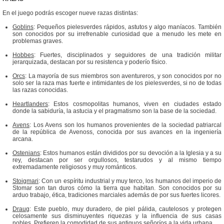
En el juego podrás escoger nueve razas distintas:
Goblins
: Pequeños pielesverdes rápidos, astutos y algo maníacos. También
son conocidos por su irrefrenable curiosidad que a menudo les mete en
problemas graves.
Hobbes
: Fuertes, disciplinados y seguidores de una tradición militar
jerarquizada, destacan por su resistenca y poderío físico.
Orcs
: La mayoría de sus miembros son aventureros, y son conocidos por no
solo ser la raza mas fuerte e intimidantes de los pielesverdes, si no de todas
las razas conocidas.
Heartlanders
: Estos cosmopolitas humanos, viven en ciudades estado
donde la sabiduría, la astucia y el pragmatismo son la base de la sociedad.
Avens
: Los Avens son los humanos provenientes de la sociedad patriarcal
de la república de Avenoss, conocida por sus avances en la ingeniería
arcana.
Ostenians
: Estos humanos están divididos por su devoción a la Iglesia y a su
rey, destacan por ser orgullosos, testarudos y al mismo tiempo
extremadamente religiosos y muy románticos.
Stoigmari
: Con un espíritu industrial y muy terco, los humanos del imperio de
Stomar son tan duros cómo la tierra que habitan. Son conocidos por su
arduo trabajo, ética, tradiciones marciales además de por sus fuertes licores.
Draug
: Este pueblo, muy duradero, de piel pálida, cautelosos y protegen
celosamente sus disminuyentes riquezas y la influencia de sus casas
nobles. Prefieren la comodidad de sus antiguos señoríos a la vida urbana.