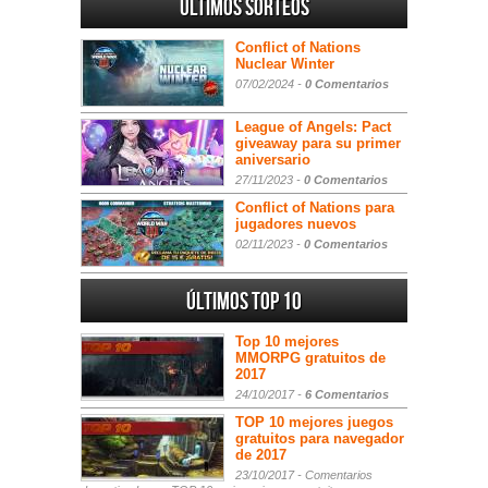
Últimos sorteos
Conflict of Nations
Nuclear Winter
07/02/2024 -
0 Comentarios
League of Angels: Pact
giveaway para su primer
aniversario
27/11/2023 -
0 Comentarios
Conflict of Nations para
jugadores nuevos
02/11/2023 -
0 Comentarios
Últimos Top 10
Top 10 mejores
MMORPG gratuitos de
2017
24/10/2017 -
6 Comentarios
TOP 10 mejores juegos
gratuitos para navegador
de 2017
23/10/2017 -
Comentarios