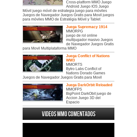
Cross-platform MMO Juego
Android Juego IOS Juego
Móvil juego móvil de estrategia juego para móviles
Juegos de Navegador Juegos Gratis para Movil juegos
para móviles MMO de Estratégia Móvil y Tablet
Juega Supremacy 1914
MMORPG
juego de rol online
multijugador masivo Juegos
de Navegador Juegos Gratis
para Movil Multiplataforma MMO
Juega Conflict of Nations
WW3
MMORTS
Bytro Labs Conflict of
Nations Dorado Games
Juegos de Navegador Juegos Gratis para Movil
Juega DarkOrbit Reloaded
MMOFPS
BigPoint DarkObit juego de
Accion Juego 3D del
Espacio
Videos MMO Comentados