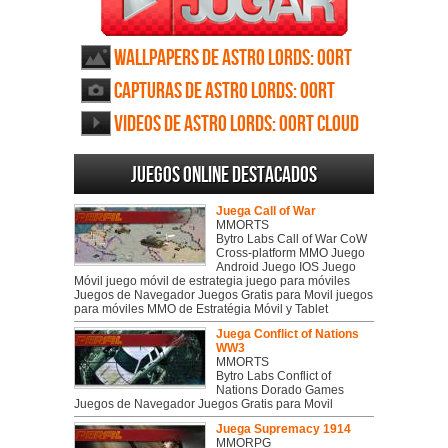
Wallpapers de Astro Lords: Oort
Cloud
Capturas de Astro Lords: Oort
Cloud
Videos de Astro Lords: Oort Cloud
Juegos online destacados
Juega Call of War
MMORTS
Bytro Labs Call of War CoW
Cross-platform MMO Juego
Android Juego IOS Juego
Móvil juego móvil de estrategia juego para móviles
Juegos de Navegador Juegos Gratis para Movil juegos
para móviles MMO de Estratégia Móvil y Tablet
Juega Conflict of Nations
WW3
MMORTS
Bytro Labs Conflict of
Nations Dorado Games
Juegos de Navegador Juegos Gratis para Movil
Juega Supremacy 1914
MMORPG