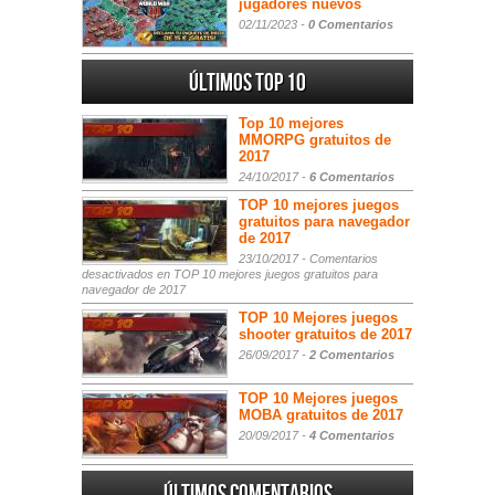
jugadores nuevos
02/11/2023 -
0 Comentarios
Últimos Top 10
Top 10 mejores
MMORPG gratuitos de
2017
24/10/2017 -
6 Comentarios
TOP 10 mejores juegos
gratuitos para navegador
de 2017
23/10/2017 -
Comentarios
desactivados
en TOP 10 mejores juegos gratuitos para
navegador de 2017
TOP 10 Mejores juegos
shooter gratuitos de 2017
26/09/2017 -
2 Comentarios
TOP 10 Mejores juegos
MOBA gratuitos de 2017
20/09/2017 -
4 Comentarios
Últimos comentarios