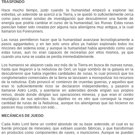
TRASFONDO
Hace mucho tiempo, justo cuando la humanidad empezó a explorar las
estrellas, un asteroide se acercó a la Tierra, y se quedó lo suficientemente cerca
como para enviar sondas de investigación que descubrieron una fuente de
energía que podría cambiar el curso de la humanidad, las Runas. Estas runas
parecían haber sido creadas por alguna raza alienígena muy antigua, a la cual
llamaron los Forerunners.
Las runas permitieron hacer que la humanidad avanzase tecnológicamente a
pasos agigantados, y en tan solo unos años ya habían explorado todos los
rincones del sistema solar, y aunque la humanidad había aprendido como usar
estas runas, aun no eran capaces de recrearlas por ellos mismos, ya que
cuando una runa se usaba se perdía irremediablemente.
Los humanos se alejaron cada vez más de la Tierra en busca de nuevas runas,
hasta que llegaron a la nebulosa de Oort, un lugar sombrío de la galaxia en la
descubrieron que había ingentes cantidades de runas, lo cual provocó que los
conglomerados comerciales de la tierra se lanzasen a monopolizar los recursos
de la nebulosa. Esto provocó el comienzo de cruentas guerras, y aquellos que
eran lo suficientemente ricos se declararon independientes, y pasaron a
llamarse Astro Lords, y asentarse en asteroides donde erigían sus propios
reinos, desde donde dirigían sus operaciones mineras, y que eran el centro
neurálgico de sus ejércitos. Su objetivo no es otro que conseguir la mayor
cantidad de runas de la Nebulosa, aunque los alienígenas que las hicieron no
parecen muy contentos con esto…
MECÁNICAS DE JUEGO
Cada Astro Lord tiene un control absoluto de su base asteroide, el cual es su
fuente principal de minerales, que extraen usando fábricas, y que transforman
en productos como componentes de naves, o municiones. Aunque se pueden