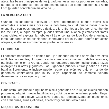
atacar las bases principales de los jugadores, están nunca podrán ser tomadas,
aunque si lo podrán ser los asteroides neutrales que pueda poseer cada Astro
Lord (pueden controlar un máximo de 5).
LA NEBULOSA OORT
Cuando los jugadores alcanzan un nivel determinado pueden mover sus
asteroides a zonas más ricas de la nebulosa, lo cual puede hacer que te
encuentres con otros jugadores rivales, y te enfrentes a ellos por el control de
los recursos, aunque siempre puedes firmar una alianza y establecer tratos
comerciales. Al explorar la nebulosa irás encontrando todo tipo de enemigos,
tanto jugadores como alienígenas controlados por la IA, que podrán orquestar
ataques, asaltar rutas comerciales y robarte minerales.
EL COMBATE
El combate transcurre en tiempo real, y a menudo en ellos se verán envueltos
múltiples oponentes, lo que resultara en emocionantes batallas masivas,
particularmente en la Arena, donde los jugadores pueden luchar contra razas
alienígenas u otros jugadores. Los jugadores pueden entrar y salir de estas
batallas libremente, e incluso pueden poner sus ejércitos bajo el mando de
generales controlados por la IA, cuya capacidad de combate vendrá
determinada por su equipo y nivel.
GENERALES
Cada Astro Lord puede dirigir hasta a seis generales de la IA, los cuales pueden
progresar, adquirir nuevas habilidades y subir de nivel, e incluso pueden llegar
a pilotar su propia nave. Cada nave puede ser personalizada completamente,
con armaduras, armas, oficiales, artefactos y por supuesto runas.
REQUISITOS DEL SISTEMA