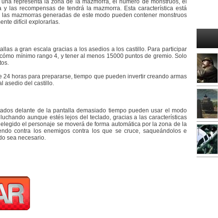
una representa la zona de la mazmorra, el número de monstruos, el
cia y las recompensas de tendrá la mazmorra. Esta característica está
que las mazmorras generadas de este modo pueden contener monstruos
e difícil explorarlas.
las a gran escala gracias a los asedios a los castillo. Para participar
r cómo mínimo rango 4, y tener al menos 15000 puntos de gremio. Solo
tos.
e 24 horas para prepararse, tiempo que pueden invertir creando armas
 asedio del castillo.
tados delante de la pantalla demasiado tiempo pueden usar el modo
uchando aunque estés lejos del teclado, gracias a las características
elegido el personaje se moverá de forma automática por la zona de la
ndo contra los enemigos contra los que se cruce, saqueándolos e
o sea necesario.