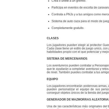
Crea o únete a un gremio.
Participa en eventos de escolta de caravana
Contrata a PNJs y a tus amigos como merc
Sistema de auto caza para el modo de jue
Completamente gratuito.
CLASES
Los jugadores pueden elegir al protector Gue
Cada clase tiene un estilo de juego unico, con
habilidades propio con el que potenciar y mejo
SISTEMA DE MERCENARIOS
Los aventureros pueden contratar a Personaje
que te ayudarán a completar aventuras y retos
de nivel. También puedes contratar a tus amig
EQUIPO
Los jugadores encontrarán poderosas armas, a
pueden personalizar el equipo de sus pers
conseguir objetos únicos de la tienda del juego
GENERADOR DE MAZMORRAS ALEATORIA
Una de las características más originales del 