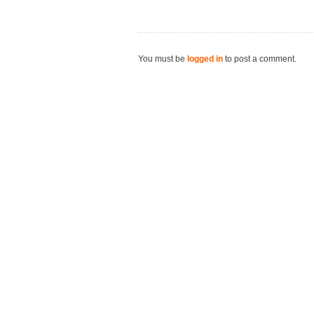
You must be
logged in
to post a comment.