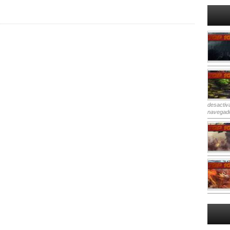
desactiv
navegad