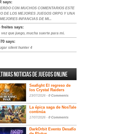
 says:
ERDO CON MUCHOS COMENTARIOS ESTE
NO DE LOS MEJORES JUEGOS ORPG Y UNA
 MEJORES INFANCIAS DE MI...
 freites says:
 vez que juego, mucha suerte para mi.
970 says:
ugar silent hunter 4
ltimas noticias de juegos online
Seafight El regreso de
los Crystal Raiders
23/07/2026 -
0 Comments
La épica saga de NosTale
continúa
17/07/2026 -
0 Comments
DarkOrbit Evento Desafío
de Plutus