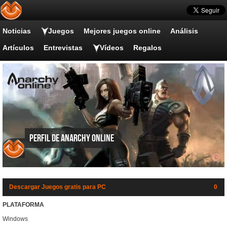
Noticias
Juegos
Mejores juegos online
Análisis
Artículos
Entrevistas
Vídeos
Regalos
Perfil de Anarchy Online
Descargar Juegos gratis para PC
0
PLATAFORMA
Windows