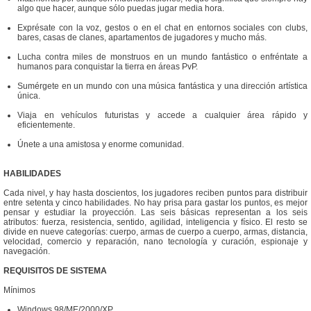
algo que hacer, aunque sólo puedas jugar media hora.
Exprésate con la voz, gestos o en el chat en entornos sociales con clubs,
bares, casas de clanes, apartamentos de jugadores y mucho más.
Lucha contra miles de monstruos en un mundo fantástico o enfréntate a
humanos para conquistar la tierra en áreas PvP.
Sumérgete en un mundo con una música fantástica y una dirección artística
única.
Viaja en vehículos futuristas y accede a cualquier área rápido y
eficientemente.
Únete a una amistosa y enorme comunidad.
HABILIDADES
Cada nivel, y hay hasta doscientos, los jugadores reciben puntos para distribuir
entre setenta y cinco habilidades. No hay prisa para gastar los puntos, es mejor
pensar y estudiar la proyección. Las seis básicas representan a los seis
atributos: fuerza, resistencia, sentido, agilidad, inteligencia y físico. El resto se
divide en nueve categorías: cuerpo, armas de cuerpo a cuerpo, armas, distancia,
velocidad, comercio y reparación, nano tecnología y curación, espionaje y
navegación.
REQUISITOS DE SISTEMA
Mínimos
Windows 98/ME/2000/XP