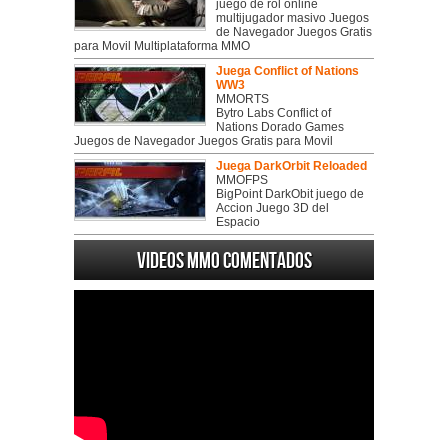
juego de rol online
multijugador masivo Juegos
de Navegador Juegos Gratis
para Movil Multiplataforma MMO
Juega Conflict of Nations
WW3
MMORTS
Bytro Labs Conflict of
Nations Dorado Games
Juegos de Navegador Juegos Gratis para Movil
Juega DarkOrbit Reloaded
MMOFPS
BigPoint DarkObit juego de
Accion Juego 3D del
Espacio
Videos MMO Comentados