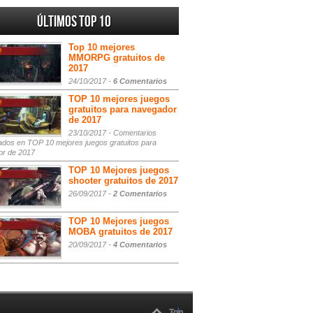
Últimos Top 10
Top 10 mejores
MMORPG gratuitos de
2017
24/10/2017 -
6 Comentarios
TOP 10 mejores juegos
gratuitos para navegador
de 2017
23/10/2017 -
Comentarios
ados
en TOP 10 mejores juegos gratuitos para
or de 2017
TOP 10 Mejores juegos
shooter gratuitos de 2017
26/09/2017 -
2 Comentarios
TOP 10 Mejores juegos
MOBA gratuitos de 2017
20/09/2017 -
4 Comentarios
Top