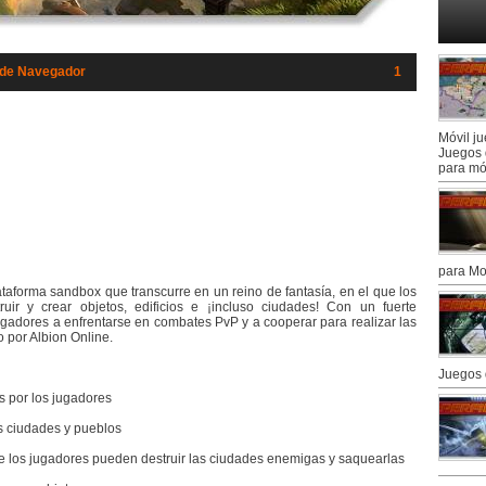
 de Navegador
1
Móvil j
Juegos 
para mó
para Mo
ataforma sandbox que transcurre en un reino de fantasía, en el que los
uir y crear objetos, edificios e ¡incluso ciudades! Con un fuerte
ugadores a enfrentarse en combates PvP y a cooperar para realizar las
o por Albion Online.
Juegos 
os por los jugadores
s ciudades y pueblos
 los jugadores pueden destruir las ciudades enemigas y saquearlas