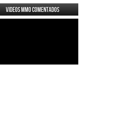
Videos MMO Comentados