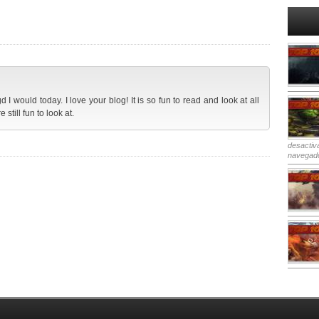
 I would today. I love your blog! It is so fun to read and look at all
 still fun to look at.
desactiv
navegad