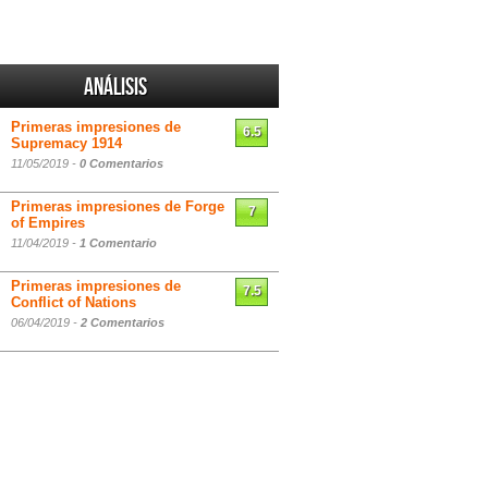
Análisis
Primeras impresiones de
6.5
Supremacy 1914
11/05/2019 -
0 Comentarios
Primeras impresiones de Forge
7
of Empires
11/04/2019 -
1 Comentario
Primeras impresiones de
7.5
Conflict of Nations
06/04/2019 -
2 Comentarios