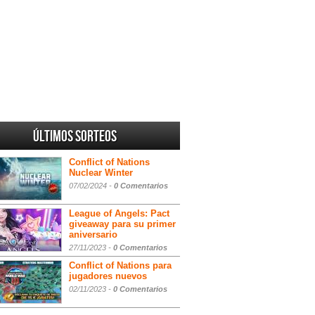
Últimos sorteos
Conflict of Nations
Nuclear Winter
07/02/2024 -
0 Comentarios
League of Angels: Pact
giveaway para su primer
aniversario
27/11/2023 -
0 Comentarios
Conflict of Nations para
jugadores nuevos
02/11/2023 -
0 Comentarios