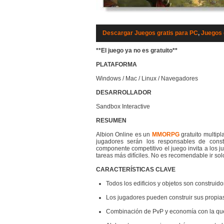
Descargar Juegos gratis para PC
,
Juegos
**El juego ya no es gratuito**
PLATAFORMA
Windows / Mac / Linux / Navegadores
DESARROLLADOR
Sandbox Interactive
RESUMEN
Albion Online es un
MMORPG
gratuito multipl
jugadores serán los responsables de constr
componente competitivo el juego invita a los j
tareas más difíciles. No es recomendable ir sol
CARACTERÍSTICAS CLAVE
Todos los edificios y objetos son construid
Los jugadores pueden construir sus propia
Combinación de PvP y economía con la que