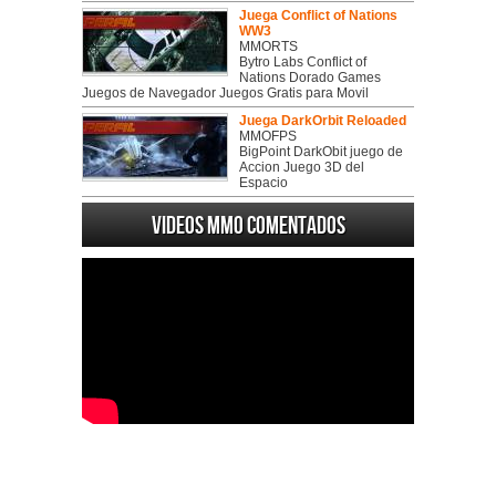
Juega Conflict of Nations
WW3
MMORTS
Bytro Labs Conflict of
Nations Dorado Games
Juegos de Navegador Juegos Gratis para Movil
Juega DarkOrbit Reloaded
MMOFPS
BigPoint DarkObit juego de
Accion Juego 3D del
Espacio
Videos MMO Comentados