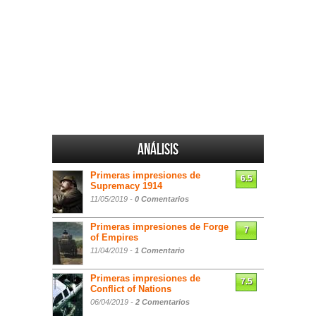
Análisis
Primeras impresiones de
6.5
Supremacy 1914
11/05/2019 -
0 Comentarios
Primeras impresiones de Forge
7
of Empires
11/04/2019 -
1 Comentario
Primeras impresiones de
7.5
Conflict of Nations
06/04/2019 -
2 Comentarios