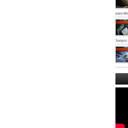
para Mo
Juegos 