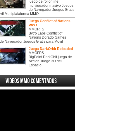
juego de rol online
multijugador masivo Juegos
de Navegador Juegos Gratis
vil Multiplataforma MMO
Juega Conflict of Nations
WW3
MMORTS
Bytro Labs Conflict of
Nations Dorado Games
de Navegador Juegos Gratis para Movil
Juega DarkOrbit Reloaded
MMOFPS
BigPoint DarkObit juego de
Accion Juego 3D del
Espacio
Videos MMO Comentados