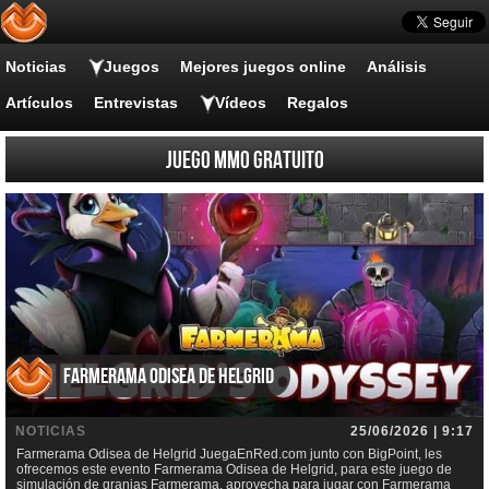
Noticias
Juegos
Mejores juegos online
Análisis
Artículos
Entrevistas
Vídeos
Regalos
juego MMO Gratuito
Farmerama Odisea de Helgrid
NOTICIAS
25/06/2026 | 9:17
Farmerama Odisea de Helgrid JuegaEnRed.com junto con BigPoint, les
ofrecemos este evento Farmerama Odisea de Helgrid, para este juego de
simulación de granjas Farmerama, aprovecha para jugar con Farmerama