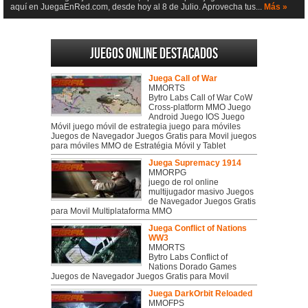
aquí en JuegaEnRed.com, desde hoy al 8 de Julio. Aprovecha tus...
Más »
Juegos online destacados
Juega Call of War
MMORTS
Bytro Labs Call of War CoW
Cross-platform MMO Juego
Android Juego IOS Juego
Móvil juego móvil de estrategia juego para móviles
Juegos de Navegador Juegos Gratis para Movil juegos
para móviles MMO de Estratégia Móvil y Tablet
Juega Supremacy 1914
MMORPG
juego de rol online
multijugador masivo Juegos
de Navegador Juegos Gratis
para Movil Multiplataforma MMO
Juega Conflict of Nations
WW3
MMORTS
Bytro Labs Conflict of
Nations Dorado Games
Juegos de Navegador Juegos Gratis para Movil
Juega DarkOrbit Reloaded
MMOFPS