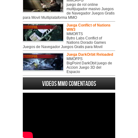
MMORPG
juego de rol online
multijugador masivo Juegos
de Navegador Juegos Gratis
para Movil Multiplataforma MMO
Juega Conflict of Nations
WW3
MMORTS
Bytro Labs Conflict of
Nations Dorado Games
Juegos de Navegador Juegos Gratis para Movil
Juega DarkOrbit Reloaded
MMOFPS
BigPoint DarkObit juego de
Accion Juego 3D del
Espacio
Videos MMO Comentados