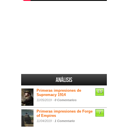
Análisis
Primeras impresiones de
6.5
Supremacy 1914
11/05/2019 -
0 Comentarios
Primeras impresiones de Forge
7
of Empires
11/04/2019 -
1 Comentario