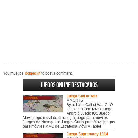
You must be
logged in
to post a comment.
Juegos online destacados
Juega Call of War
MMORTS
Bytro Labs Call of War CoW
Cross-platform MMO Juego
Android Juego IOS Juego
Móvil juego móvil de estrategia juego para móviles
Juegos de Navegador Juegos Gratis para Movil juegos
para móviles MMO de Estratégia Móvil y Tablet
Juega Supremacy 1914