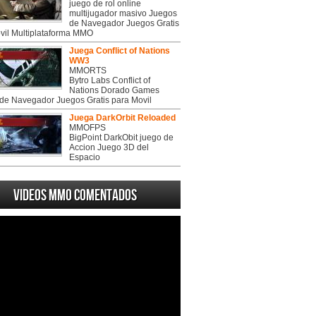
juego de rol online
multijugador masivo Juegos
de Navegador Juegos Gratis
vil Multiplataforma MMO
Juega Conflict of Nations
WW3
MMORTS
Bytro Labs Conflict of
Nations Dorado Games
de Navegador Juegos Gratis para Movil
Juega DarkOrbit Reloaded
MMOFPS
BigPoint DarkObit juego de
Accion Juego 3D del
Espacio
Videos MMO Comentados