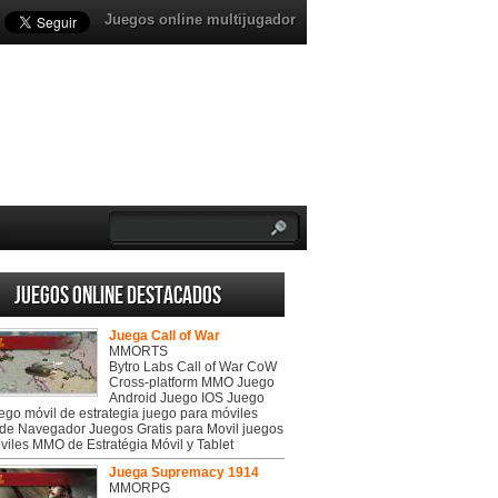
Juegos online multijugador
Juegos online destacados
Juega Call of War
MMORTS
Bytro Labs Call of War CoW
Cross-platform MMO Juego
Android Juego IOS Juego
uego móvil de estrategia juego para móviles
de Navegador Juegos Gratis para Movil juegos
viles MMO de Estratégia Móvil y Tablet
Juega Supremacy 1914
MMORPG