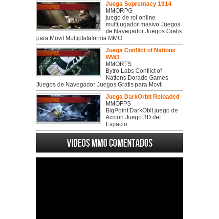
Juega Supremacy 1914
MMORPG
juego de rol online
multijugador masivo Juegos
de Navegador Juegos Gratis
para Movil Multiplataforma MMO
Juega Conflict of Nations
WW3
MMORTS
Bytro Labs Conflict of
Nations Dorado Games
Juegos de Navegador Juegos Gratis para Movil
Juega DarkOrbit Reloaded
MMOFPS
BigPoint DarkObit juego de
Accion Juego 3D del
Espacio
Videos MMO Comentados