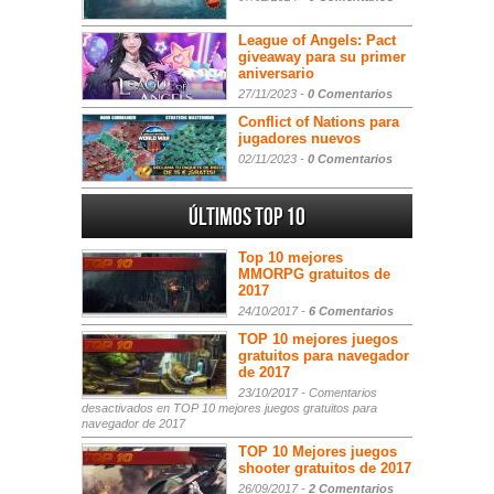
League of Angels: Pact
giveaway para su primer
aniversario
27/11/2023 -
0 Comentarios
Conflict of Nations para
jugadores nuevos
02/11/2023 -
0 Comentarios
Últimos Top 10
Top 10 mejores
MMORPG gratuitos de
2017
24/10/2017 -
6 Comentarios
TOP 10 mejores juegos
gratuitos para navegador
de 2017
23/10/2017 -
Comentarios
desactivados
en TOP 10 mejores juegos gratuitos para
navegador de 2017
TOP 10 Mejores juegos
shooter gratuitos de 2017
26/09/2017 -
2 Comentarios