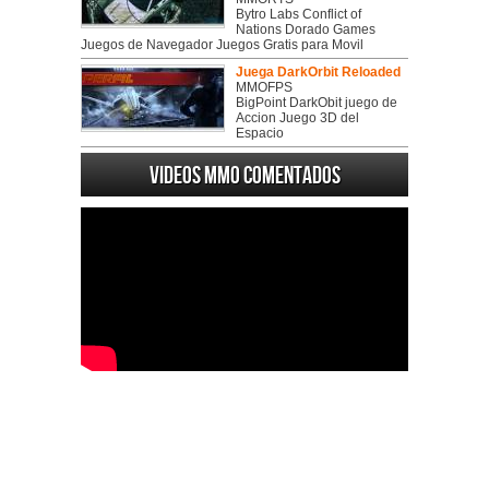
Bytro Labs Conflict of
Nations Dorado Games
Juegos de Navegador Juegos Gratis para Movil
Juega DarkOrbit Reloaded
MMOFPS
BigPoint DarkObit juego de
Accion Juego 3D del
Espacio
Videos MMO Comentados