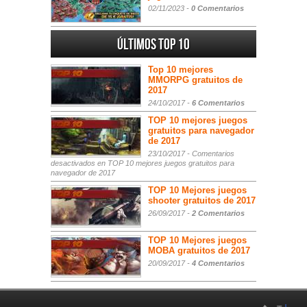
02/11/2023 -
0 Comentarios
Últimos Top 10
Top 10 mejores
MMORPG gratuitos de
2017
24/10/2017 -
6 Comentarios
TOP 10 mejores juegos
gratuitos para navegador
de 2017
23/10/2017 -
Comentarios
desactivados
en TOP 10 mejores juegos gratuitos para
navegador de 2017
TOP 10 Mejores juegos
shooter gratuitos de 2017
26/09/2017 -
2 Comentarios
TOP 10 Mejores juegos
MOBA gratuitos de 2017
20/09/2017 -
4 Comentarios