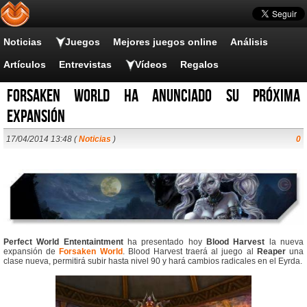
Noticias
Juegos
Mejores juegos online
Análisis
Artículos
Entrevistas
Vídeos
Regalos
Forsaken World ha anunciado su próxima
expansión
17/04/2014 13:48 (
Noticias
)
0
Perfect World Ententaintment
ha presentado hoy
Blood Harvest
la nueva
expansión de
Forsaken World
. Blood Harvest traerá al juego al
Reaper
una
clase nueva, permitirá subir hasta nivel 90 y hará cambios radicales en el Eyrda.