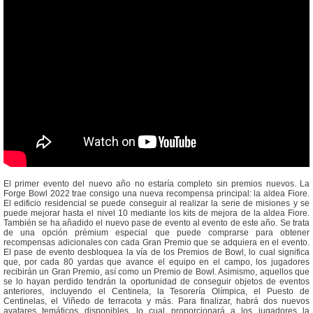
El primer evento del nuevo año no estaría completo sin premios nuevos. La
Forge Bowl 2022 trae consigo una nueva recompensa principal: la aldea Fiore.
El edificio residencial se puede conseguir al realizar la serie de misiones y se
puede mejorar hasta el nivel 10 mediante los kits de mejora de la aldea Fiore.
También se ha añadido el nuevo pase de evento al evento de este año. Se trata
de una opción prémium especial que puede comprarse para obtener
recompensas adicionales con cada Gran Premio que se adquiera en el evento.
El pase de evento desbloquea la vía de los Premios de Bowl, lo cual significa
que, por cada 80 yardas que avance el equipo en el campo, los jugadores
recibirán un Gran Premio, así como un Premio de Bowl. Asimismo, aquellos que
se lo hayan perdido tendrán la oportunidad de conseguir objetos de eventos
anteriores, incluyendo el Centinela, la Tesorería Olímpica, el Puesto de
Centinelas, el Viñedo de terracota y más. Para finalizar, habrá dos nuevos
avatares temáticos disponibles, lo cual proporcionará a los jugadores la