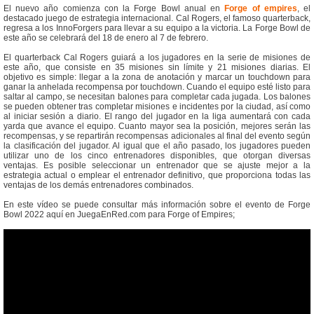
El nuevo año comienza con la Forge Bowl anual en
Forge of empires
, el
destacado juego de estrategia internacional. Cal Rogers, el famoso quarterback,
regresa a los InnoForgers para llevar a su equipo a la victoria. La Forge Bowl de
este año se celebrará del 18 de enero al 7 de febrero.
El quarterback Cal Rogers guiará a los jugadores en la serie de misiones de
este año, que consiste en 35 misiones sin límite y 21 misiones diarias. El
objetivo es simple: llegar a la zona de anotación y marcar un touchdown para
ganar la anhelada recompensa por touchdown. Cuando el equipo esté listo para
saltar al campo, se necesitan balones para completar cada jugada. Los balones
se pueden obtener tras completar misiones e incidentes por la ciudad, así como
al iniciar sesión a diario. El rango del jugador en la liga aumentará con cada
yarda que avance el equipo. Cuanto mayor sea la posición, mejores serán las
recompensas, y se repartirán recompensas adicionales al final del evento según
la clasificación del jugador. Al igual que el año pasado, los jugadores pueden
utilizar uno de los cinco entrenadores disponibles, que otorgan diversas
ventajas. Es posible seleccionar un entrenador que se ajuste mejor a la
estrategia actual o emplear el entrenador definitivo, que proporciona todas las
ventajas de los demás entrenadores combinados.
En este vídeo se puede consultar más información sobre el evento de Forge
Bowl 2022 aquí en JuegaEnRed.com para Forge of Empires;