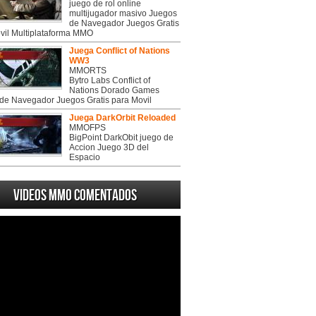
juego de rol online
multijugador masivo Juegos
de Navegador Juegos Gratis
vil Multiplataforma MMO
Juega Conflict of Nations
WW3
MMORTS
Bytro Labs Conflict of
Nations Dorado Games
de Navegador Juegos Gratis para Movil
Juega DarkOrbit Reloaded
MMOFPS
BigPoint DarkObit juego de
Accion Juego 3D del
Espacio
Videos MMO Comentados