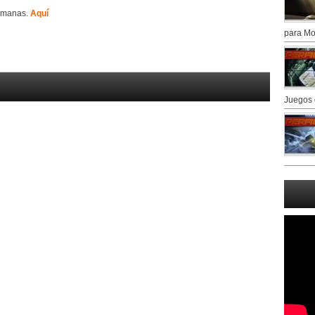
semanas.
Aquí
para Mo
Juegos 