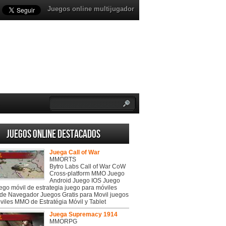
Juegos online multijugador
Juegos online destacados
Juega Call of War
MMORTS
Bytro Labs Call of War CoW
Cross-platform MMO Juego
Android Juego IOS Juego
uego móvil de estrategia juego para móviles
de Navegador Juegos Gratis para Movil juegos
viles MMO de Estratégia Móvil y Tablet
Juega Supremacy 1914
MMORPG