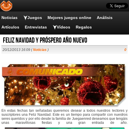
Noticias
Juegos
Mejores juegos online
Análisis
Artículos
Entrevistas
Vídeos
Regalos
Feliz Navidad y Próspero Año Nuevo
20/12/2013 16:09 (
Noticias
)
0
En estas fechas tan señaladas queremos desear a todos nuestros lectores y
suscriptores una Feliz Navidad. Este es un tiempo para compartir con nuestros
seres queridos y por ello desde la familia de Juegaenred deseamos que tengáis
unas maravillosas fiestas y una gran entrada de año.