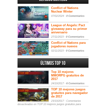
Conflict of Nations
Nuclear Winter
07/02/2024 -
0 Comentarios
League of Angels: Pact
giveaway para su primer
aniversario
27/11/2023 -
0 Comentarios
Conflict of Nations para
jugadores nuevos
02/11/2023 -
0 Comentarios
Últimos Top 10
Top 10 mejores
MMORPG gratuitos de
2017
24/10/2017 -
6 Comentarios
TOP 10 mejores juegos
gratuitos para navegador
de 2017
23/10/2017 -
Comentarios
desactivados
en TOP 10 mejores juegos gratuitos para