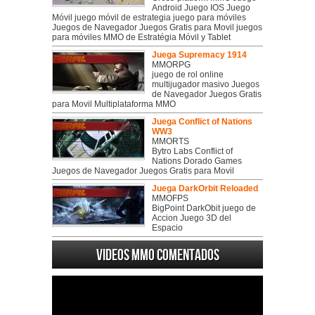
Android Juego IOS Juego
Móvil juego móvil de estrategia juego para móviles
Juegos de Navegador Juegos Gratis para Movil juegos
para móviles MMO de Estratégia Móvil y Tablet
Juega Supremacy 1914
MMORPG
juego de rol online
multijugador masivo Juegos
de Navegador Juegos Gratis
para Movil Multiplataforma MMO
Juega Conflict of Nations
WW3
MMORTS
Bytro Labs Conflict of
Nations Dorado Games
Juegos de Navegador Juegos Gratis para Movil
Juega DarkOrbit Reloaded
MMOFPS
BigPoint DarkObit juego de
Accion Juego 3D del
Espacio
Videos MMO Comentados