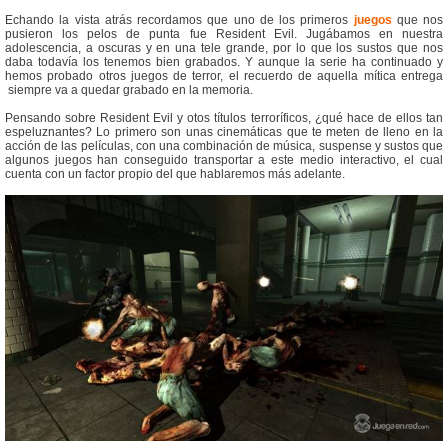
Echando la vista atrás recordamos que uno de los primeros
juegos
que nos
pusieron los pelos de punta fue Resident Evil. Jugábamos en nuestra
adolescencia, a oscuras y en una tele grande, por lo que los sustos que nos
daba todavía los tenemos bien grabados. Y aunque la serie ha continuado y
hemos probado otros juegos de terror, el recuerdo de aquella mítica entrega
siempre va a quedar grabado en la memoria.
Pensando sobre Resident Evil y otos títulos terroríficos, ¿qué hace de ellos tan
espeluznantes? Lo primero son unas cinemáticas que te meten de lleno en la
acción de las películas, con una combinación de música, suspense y sustos que
algunos juegos han conseguido transportar a este medio interactivo, el cual
cuenta con un factor propio del que hablaremos más adelante.