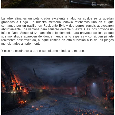
La adrenalina es un potenciador excelente y algunos sustos se te quedan
grabados a fuego. En nuestra memoria todavía retenemos uno en el que
corríamos por un pasillo, en Residente Evil, y dos perros zombis atravesaron
abruptamente una ventana para situarse delante nuestra. Casi nos provoca un
infarto. Dead Space utiliza también este elemento para provocar sustos, ya que
sus monstruos aparecen de donde menos te lo esperas y consiguen pillarte
realmente desprevenido, aunque camina en otra dirección a la de los juegos
mencionados anteriormente.
Y esto no es otra cosa que el sempiterno miedo a la muerte.