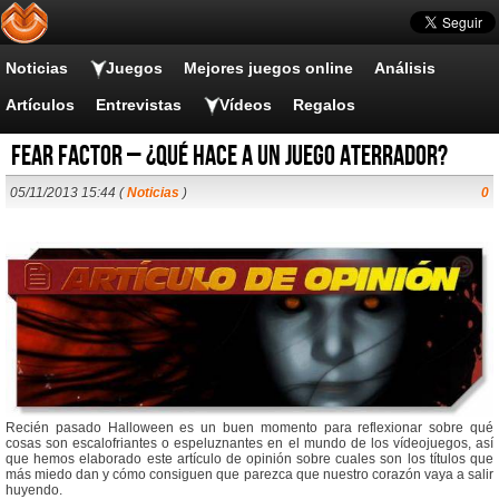
Noticias
Juegos
Mejores juegos online
Análisis
Artículos
Entrevistas
Vídeos
Regalos
Fear Factor – ¿Qué hace a un juego aterrador?
05/11/2013 15:44 (
Noticias
)
0
Recién pasado Halloween es un buen momento para reflexionar sobre qué
cosas son escalofriantes o espeluznantes en el mundo de los vídeojuegos, así
que hemos elaborado este artículo de opinión sobre cuales son los títulos que
más miedo dan y cómo consiguen que parezca que nuestro corazón vaya a salir
huyendo.