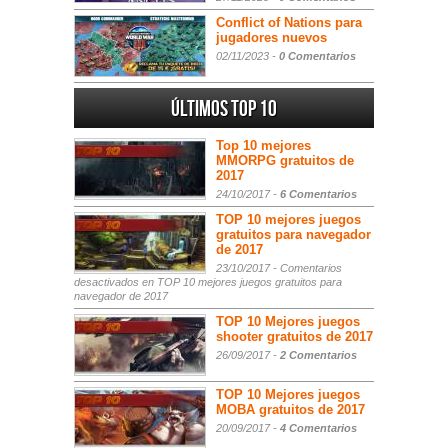
Conflict of Nations para
jugadores nuevos
02/11/2023 -
0 Comentarios
Últimos Top 10
Top 10 mejores
MMORPG gratuitos de
2017
24/10/2017 -
6 Comentarios
TOP 10 mejores juegos
gratuitos para navegador
de 2017
23/10/2017 -
Comentarios
desactivados
en TOP 10 mejores juegos gratuitos para
navegador de 2017
TOP 10 Mejores juegos
shooter gratuitos de 2017
26/09/2017 -
2 Comentarios
TOP 10 Mejores juegos
MOBA gratuitos de 2017
20/09/2017 -
4 Comentarios