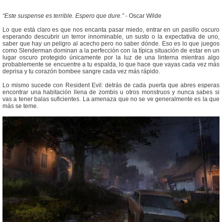
“Este suspense es terrible. Espero que dure.”
- Oscar Wilde
Lo que está claro es que nos encanta pasar miedo, entrar en un pasillo oscuro
esperando descubrir un terror innominable, un susto o la expectativa de uno,
saber que hay un peligro al acecho pero no saber dónde. Eso es lo que juegos
como Slenderman dominan a la perfección con la típica situación de estar en un
lugar oscuro protegido únicamente por la luz de una linterna mientras algo
probablemente se encuentre a tu espalda, lo que hace que vayas cada vez más
deprisa y tu corazón bombee sangre cada vez más rápido.
Lo mismo sucede con Resident Evil: detrás de cada puerta que abres esperas
encontrar una habitación llena de zombis u otros monstruos y nunca sabes si
vas a tener balas suficientes. La amenaza que no se ve generalmente es la que
más se teme.