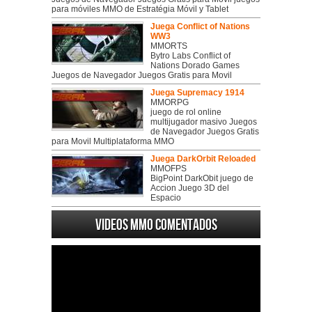
para móviles MMO de Estratégia Móvil y Tablet
Juega Conflict of Nations
WW3
MMORTS
Bytro Labs Conflict of
Nations Dorado Games
Juegos de Navegador Juegos Gratis para Movil
Juega Supremacy 1914
MMORPG
juego de rol online
multijugador masivo Juegos
de Navegador Juegos Gratis
para Movil Multiplataforma MMO
Juega DarkOrbit Reloaded
MMOFPS
BigPoint DarkObit juego de
Accion Juego 3D del
Espacio
Videos MMO Comentados