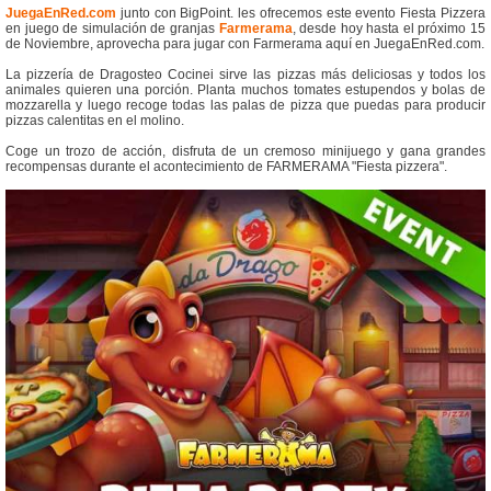
JuegaEnRed.com
junto con BigPoint. les ofrecemos este evento Fiesta Pizzera
en juego de simulación de granjas
Farmerama
, desde hoy hasta el próximo 15
de Noviembre, aprovecha para jugar con Farmerama aquí en JuegaEnRed.com.
La pizzería de Dragosteo Cocinei sirve las pizzas más deliciosas y todos los
animales quieren una porción. Planta muchos tomates estupendos y bolas de
mozzarella y luego recoge todas las palas de pizza que puedas para producir
pizzas calentitas en el molino.
Coge un trozo de acción, disfruta de un cremoso minijuego y gana grandes
recompensas durante el acontecimiento de FARMERAMA "Fiesta pizzera".