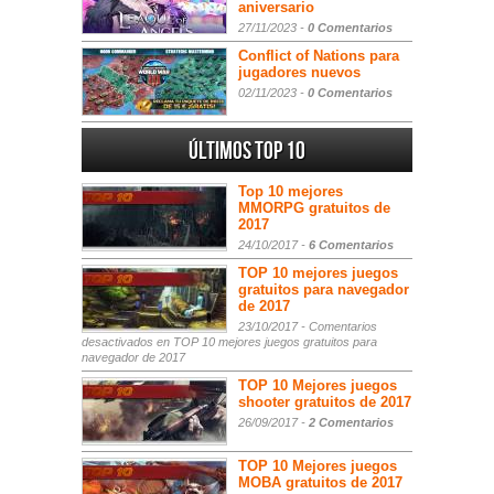
aniversario
27/11/2023 -
0 Comentarios
Conflict of Nations para
jugadores nuevos
02/11/2023 -
0 Comentarios
Últimos Top 10
Top 10 mejores
MMORPG gratuitos de
2017
24/10/2017 -
6 Comentarios
TOP 10 mejores juegos
gratuitos para navegador
de 2017
23/10/2017 -
Comentarios
desactivados
en TOP 10 mejores juegos gratuitos para
navegador de 2017
TOP 10 Mejores juegos
shooter gratuitos de 2017
26/09/2017 -
2 Comentarios
TOP 10 Mejores juegos
MOBA gratuitos de 2017