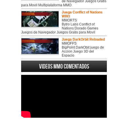
de Navegador Juegos Gratis
para Movil Multiplataforma MMO
Juega Conflict of Nations
WW3
MMORTS
Bytro Labs Conflict of
Nations Dorado Games
Juegos de Navegador Juegos Gratis para Movil
Juega DarkOrbit Reloaded
MMOFPS
BigPoint DarkObit juego de
Accion Juego 3D del
Espacio
Videos MMO Comentados