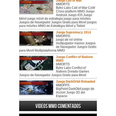
Juega Call of War
MMORTS
Bytro Labs Call of War CoW
Cross-platform MMO Juego
Android Juego IOS Juego
Móvil juego móvil de estrategia juego para móviles
Juegos de Navegador Juegos Gratis para Movil juegos
para móviles MMO de Estratégia Móvil y Tablet
Juega Supremacy 1914
MMORPG
juego de rol online
multijugador masivo Juegos
de Navegador Juegos Gratis
para Movil Multiplataforma MMO
Juega Conflict of Nations
WW3
MMORTS
Bytro Labs Conflict of
Nations Dorado Games
Juegos de Navegador Juegos Gratis para Movil
Juega DarkOrbit Reloaded
MMOFPS
BigPoint DarkObit juego de
Accion Juego 3D del
Espacio
Videos MMO Comentados