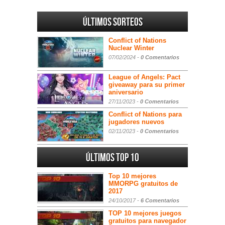
Últimos sorteos
Conflict of Nations
Nuclear Winter
07/02/2024 -
0 Comentarios
League of Angels: Pact
giveaway para su primer
aniversario
27/11/2023 -
0 Comentarios
Conflict of Nations para
jugadores nuevos
02/11/2023 -
0 Comentarios
Últimos Top 10
Top 10 mejores
MMORPG gratuitos de
2017
24/10/2017 -
6 Comentarios
TOP 10 mejores juegos
gratuitos para navegador