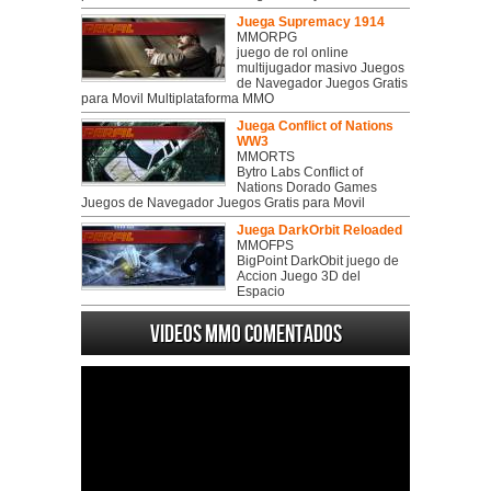
Juega Supremacy 1914
MMORPG
juego de rol online
multijugador masivo Juegos
de Navegador Juegos Gratis
para Movil Multiplataforma MMO
Juega Conflict of Nations
WW3
MMORTS
Bytro Labs Conflict of
Nations Dorado Games
Juegos de Navegador Juegos Gratis para Movil
Juega DarkOrbit Reloaded
MMOFPS
BigPoint DarkObit juego de
Accion Juego 3D del
Espacio
Videos MMO Comentados