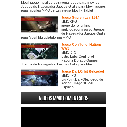
Móvil juego móvil de estrategia juego para móviles
Juegos de Navegador Juegos Gratis para Movil juegos
para móviles MMO de Estratégia Móvil y Tablet
Juega Supremacy 1914
MMORPG
juego de rol online
multijugador masivo Juegos
de Navegador Juegos Gratis
para Movil Multiplataforma MMO
Juega Conflict of Nations
WW3
MMORTS
Bytro Labs Conflict of
Nations Dorado Games
Juegos de Navegador Juegos Gratis para Movil
Juega DarkOrbit Reloaded
MMOFPS
BigPoint DarkObit juego de
Accion Juego 3D del
Espacio
Videos MMO Comentados