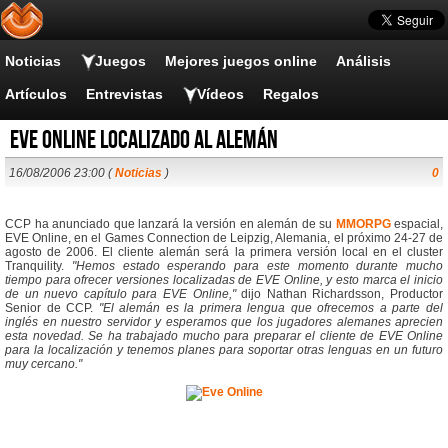
Noticias
Juegos
Mejores juegos online
Análisis
Artículos
Entrevistas
Vídeos
Regalos
EVE Online localizado al alemán
16/08/2006 23:00 (
Noticias
)
0
CCP ha anunciado que lanzará la versión en alemán de su
MMORPG
espacial,
EVE Online, en el Games Connection de Leipzig, Alemania, el próximo 24-27 de
agosto de 2006. El cliente alemán será la primera versión local en el cluster
Tranquility.
"Hemos estado esperando para este momento durante mucho
tiempo para ofrecer versiones localizadas de EVE Online, y esto marca el inicio
de un nuevo capítulo para EVE Online,"
dijo Nathan Richardsson, Productor
Senior de CCP.
"El alemán es la primera lengua que ofrecemos a parte del
inglés en nuestro servidor y esperamos que los jugadores alemanes aprecien
esta novedad. Se ha trabajado mucho para preparar el cliente de EVE Online
para la localización y tenemos planes para soportar otras lenguas en un futuro
muy cercano."