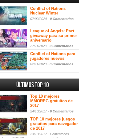
Conflict of Nations
Nuclear Winter
07/02/2024 -
0 Comentarios
League of Angels: Pact
giveaway para su primer
aniversario
27/11/2023 -
0 Comentarios
Conflict of Nations para
jugadores nuevos
02/11/2023 -
0 Comentarios
Últimos Top 10
Top 10 mejores
MMORPG gratuitos de
2017
24/10/2017 -
6 Comentarios
TOP 10 mejores juegos
gratuitos para navegador
de 2017
23/10/2017 -
Comentarios