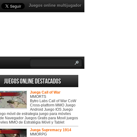
Juegos online multijugador
Juegos online destacados
Juega Call of War
MMORTS
Bytro Labs Call of War CoW
Cross-platform MMO Juego
Android Juego IOS Juego
uego móvil de estrategia juego para móviles
de Navegador Juegos Gratis para Movil juegos
viles MMO de Estratégia Móvil y Tablet
Juega Supremacy 1914
MMORPG