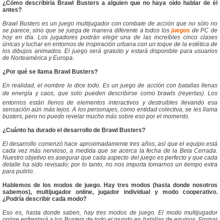
¿Cómo describiría Brawl Busters a alguien que no haya oído hablar de él
antes?
Brawl Busters es un juego multijugador con combate de acción que no sólo no
se parece, sino que se juega de manera diferente a todos los
juegos
de PC de
hoy en día. Los jugadores podrán elegir una de las increíbles cinco clases
únicas y luchar en entornos de inspiración urbana con un toque de la estética de
los dibujos animados. El juego será gratuito y estará disponible para usuarios
de Norteamérica y Europa.
¿Por qué se llama Brawl Busters?
En realidad, el nombre lo dice todo. Es un juego de acción con batallas llenas
de energía y caos, que solo pueden describirse como brawls (reyertas). Los
entornos están llenos de elementos interactivos y destruibles llevando esa
sensación aún más lejos. A los personajes, como entidad colectiva, se les llama
busters, pero no puedo revelar mucho más sobre eso por el momento.
¿Cuánto ha durado el desarrollo de Brawl Busters?
El desarrollo comenzó hace aproximadamente tres años, así que el equipo está
cada vez más nervioso, a medida que se acerca la fecha de la Beta Cerrada.
Nuestro objetivo es asegurar que cada aspecto del juego es perfecto y que cada
detalle ha sido revisado; por lo tanto, no nos importa tomarnos un tiempo extra
para pulirlo.
Hablemos de los modos de juego. Hay tres modos (hasta donde nosotros
sabemos), multijugador online, jugador individual y modo cooperativo.
¿Podría describir cada modo?
Eso es, hasta donde saben, hay tres modos de juego. El modo multijugador
online enfrentará a los Busters de todo el mundo en batallas de equipos. Formar