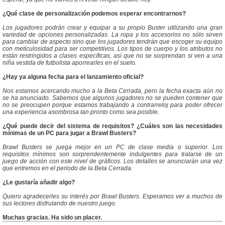
¿Qué clase de personalización podemos esperar encontrarnos?
Los jugadores podrán crear y equipar a su propio Buster utilizando una gran
variedad de opciones personalizadas. La ropa y los accesorios no sólo sirven
para cambiar de aspecto sino que los jugadores tendrán que escoger su equipo
con meticulosidad para ser competitivos. Los tipos de cuerpo y los atributos no
están restringidos a clases específicas, así que no se sorprendan si ven a una
niña vestida de futbolista aporrearles en el suelo.
¿Hay ya alguna fecha para el lanzamiento oficial?
Nos estamos acercando mucho a la Beta Cerrada, pero la fecha exacta aún no
se ha anunciado. Sabemos que algunos jugadores no se pueden contener que
no se preocupen porque estamos trabajando a contrarreloj para poder ofrecer
una experiencia asombrosa tan pronto como sea posible.
¿Qué puede decir del sistema de requisitos? ¿Cuáles son las necesidades
mínimas de un PC para jugar a Brawl Busters?
Brawl Busters se juega mejor en un PC de clase media o superior. Los
requisitos mínimos son sorprendentemente indulgentes para tratarse de un
juego de acción con este nivel de gráficos. Los detalles se anunciarán una vez
que entremos en el periodo de la Beta Cerrada.
¿Le gustaría añadir algo?
Quiero agradecerles su interés por Brawl Busters. Esperamos ver a muchos de
sus lectores disfrutando de nuestro juego.
Muchas gracias. Ha sido un placer.