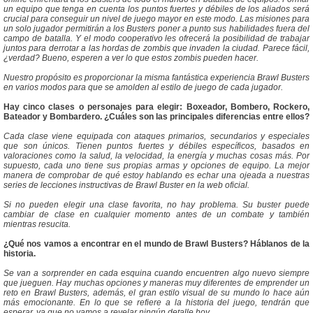
un equipo que tenga en cuenta los puntos fuertes y débiles de los aliados será
crucial para conseguir un nivel de juego mayor en este modo. Las misiones para
un solo jugador permitirán a los Busters poner a punto sus habilidades fuera del
campo de batalla. Y el modo cooperativo les ofrecerá la posibilidad de trabajar
juntos para derrotar a las hordas de zombis que invaden la ciudad. Parece fácil,
¿verdad? Bueno, esperen a ver lo que estos zombis pueden hacer.
Nuestro propósito es proporcionar la misma fantástica experiencia Brawl Busters
en varios modos para que se amolden al estilo de juego de cada jugador.
Hay cinco clases o personajes para elegir: Boxeador, Bombero, Rockero,
Bateador y Bombardero. ¿Cuáles son las principales diferencias entre ellos?
Cada clase viene equipada con ataques primarios, secundarios y especiales
que son únicos. Tienen puntos fuertes y débiles específicos, basados en
valoraciones como la salud, la velocidad, la energía y muchas cosas más. Por
supuesto, cada uno tiene sus propias armas y opciones de equipo. La mejor
manera de comprobar de qué estoy hablando es echar una ojeada a nuestras
series de lecciones instructivas de Brawl Buster en la web oficial.
Si no pueden elegir una clase favorita, no hay problema. Su buster puede
cambiar de clase en cualquier momento antes de un combate y también
mientras resucita.
¿Qué nos vamos a encontrar en el mundo de Brawl Busters? Háblanos de la
historia.
Se van a sorprender en cada esquina cuando encuentren algo nuevo siempre
que jueguen. Hay muchas opciones y maneras muy diferentes de emprender un
reto en Brawl Busters, además, el gran estilo visual de su mundo lo hace aún
más emocionante. En lo que se refiere a la historia del juego, tendrán que
esperar, ya que no vamos a revelar ningún detalle hoy.