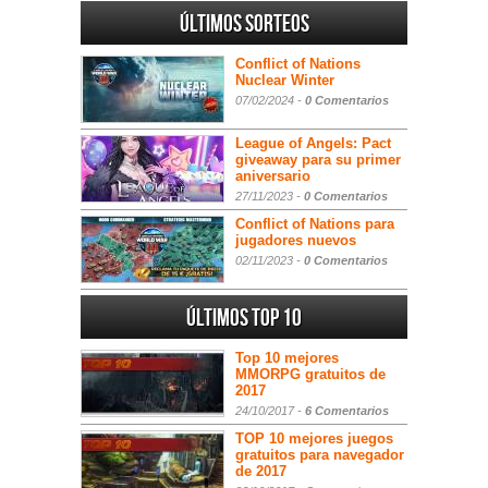
Últimos sorteos
Conflict of Nations
Nuclear Winter
07/02/2024 -
0 Comentarios
League of Angels: Pact
giveaway para su primer
aniversario
27/11/2023 -
0 Comentarios
Conflict of Nations para
jugadores nuevos
02/11/2023 -
0 Comentarios
Últimos Top 10
Top 10 mejores
MMORPG gratuitos de
2017
24/10/2017 -
6 Comentarios
TOP 10 mejores juegos
gratuitos para navegador
de 2017