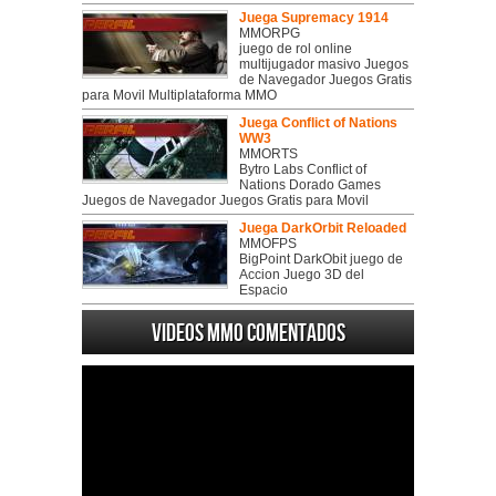
Juega Supremacy 1914
MMORPG
juego de rol online
multijugador masivo Juegos
de Navegador Juegos Gratis
para Movil Multiplataforma MMO
Juega Conflict of Nations
WW3
MMORTS
Bytro Labs Conflict of
Nations Dorado Games
Juegos de Navegador Juegos Gratis para Movil
Juega DarkOrbit Reloaded
MMOFPS
BigPoint DarkObit juego de
Accion Juego 3D del
Espacio
Videos MMO Comentados