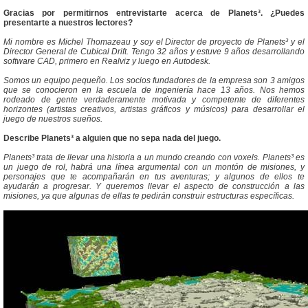
Gracias por permitirnos entrevistarte acerca de Planets³. ¿Puedes
presentarte a nuestros lectores?
Mi nombre es Michel Thomazeau y soy el Director de proyecto de Planets³ y el
Director General de Cubical Drift. Tengo 32 años y estuve 9 años desarrollando
software CAD, primero en Realviz y luego en Autodesk.
Somos un equipo pequeño. Los socios fundadores de la empresa son 3 amigos
que se conocieron en la escuela de ingeniería hace 13 años. Nos hemos
rodeado de gente verdaderamente motivada y competente de diferentes
horizontes (artistas creativos, artistas gráficos y músicos) para desarrollar el
juego de nuestros sueños.
Describe Planets³ a alguien que no sepa nada del juego.
Planets³ trata de llevar una historia a un mundo creando con voxels. Planets³ es
un juego de rol, habrá una línea argumental con un montón de misiones, y
personajes que te acompañarán en tus aventuras; y algunos de ellos te
ayudarán a progresar. Y queremos llevar el aspecto de construcción a las
misiones, ya que algunas de ellas te pedirán construir estructuras específicas.