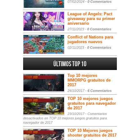
07/02/2024 -
0 Comentarios
League of Angels: Pact
giveaway para su primer
aniversario
27/11/2023 -
0 Comentarios
Conflict of Nations para
jugadores nuevos
02/11/2023 -
0 Comentarios
Últimos Top 10
Top 10 mejores
MMORPG gratuitos de
2017
24/10/2017 -
6 Comentarios
TOP 10 mejores juegos
gratuitos para navegador
de 2017
23/10/2017 -
Comentarios
desactivados
en TOP 10 mejores juegos gratuitos para
navegador de 2017
TOP 10 Mejores juegos
shooter gratuitos de 2017