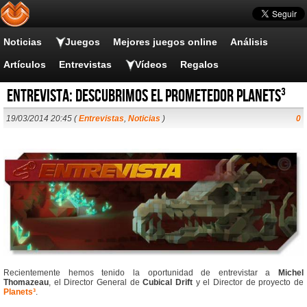
Noticias
Juegos
Mejores juegos online
Análisis
Artículos
Entrevistas
Vídeos
Regalos
Entrevista: Descubrimos el prometedor Planets³
19/03/2014 20:45 (
Entrevistas
,
Noticias
)
0
Recientemente hemos tenido la oportunidad de entrevistar a
Michel
Thomazeau
, el Director General de
Cubical Drift
y el Director de proyecto de
Planets³
.