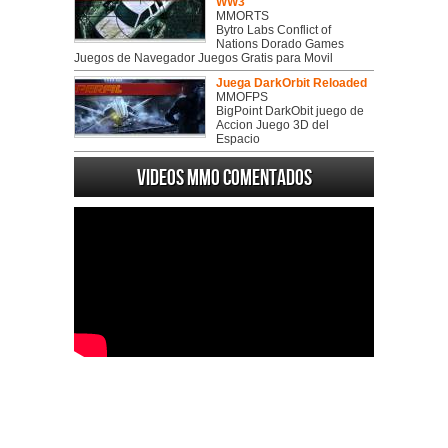
WW3
MMORTS
Bytro Labs Conflict of
Nations Dorado Games
Juegos de Navegador Juegos Gratis para Movil
Juega DarkOrbit Reloaded
MMOFPS
BigPoint DarkObit juego de
Accion Juego 3D del
Espacio
Videos MMO Comentados