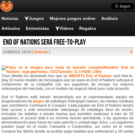
Noticias
Juegos
Mejores juegos online
Análisis
Artículos
Entrevistas
Vídeos
Regalos
End of Nations será free-to-play
11/08/2011 16:03 (
Noticias
)
0
Trion Worlds ha desvelado hoy que su
MMORTS
End of Nations
será free-to-
play. El nuevo modelo de micropagos que se usará en End of Nations subraya el
compromiso de la compañía con sus jugadores de encajar los mejores
videojuegos del mercado, con el modelo de negocio ideal para cada proyecto.
End of Nations está siendo desarrollado por el experimentado equipo de
programadores de
juegos
de estrategia Petroglyph Games, las mentes creativas
que concibieron Command & Conquer. Cada jugador de End of Nations tendrá
total acceso a este emocionante videojuego de estrategia lleno de acción,
incluidas las batallas a escala masiva que permiten participar a más de 50
jugadores, el acceso total a un enorme mundo persistente, y las opciones de
personalización para hacer de cada ejército o unidad algo único. Los jugadores
pueden jugar en el modo Campaña o Cooperativo, así como en el modo
Conquer the World, donde se podrán jugar batallas que enfrentarán a 26 contra