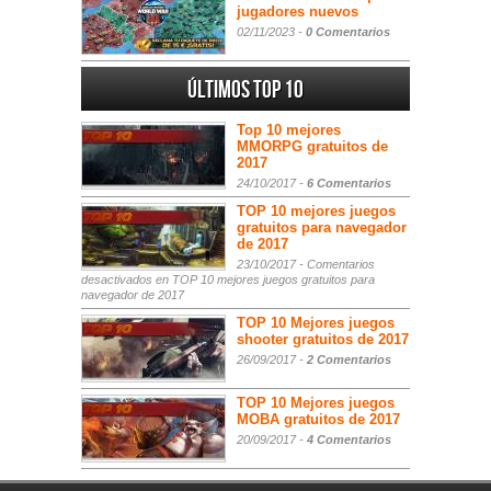
jugadores nuevos
02/11/2023 -
0 Comentarios
Últimos Top 10
Top 10 mejores
MMORPG gratuitos de
2017
24/10/2017 -
6 Comentarios
TOP 10 mejores juegos
gratuitos para navegador
de 2017
23/10/2017 -
Comentarios
desactivados
en TOP 10 mejores juegos gratuitos para
navegador de 2017
TOP 10 Mejores juegos
shooter gratuitos de 2017
26/09/2017 -
2 Comentarios
TOP 10 Mejores juegos
MOBA gratuitos de 2017
20/09/2017 -
4 Comentarios