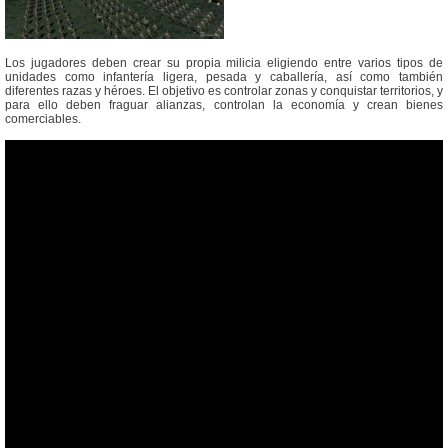
Los jugadores deben crear su propia milicia eligiendo entre varios tipos de
unidades como infantería ligera, pesada y caballería, así como también
diferentes razas y héroes. El objetivo es controlar zonas y conquistar territorios, y
para ello deben fraguar alianzas, controlan la economía y crean bienes
comerciables.