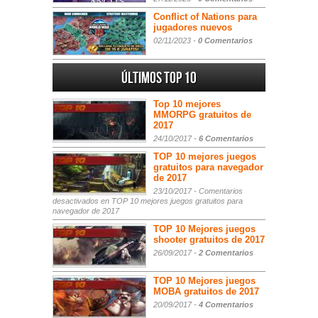
Conflict of Nations para
jugadores nuevos
02/11/2023 -
0 Comentarios
Últimos Top 10
Top 10 mejores
MMORPG gratuitos de
2017
24/10/2017 -
6 Comentarios
TOP 10 mejores juegos
gratuitos para navegador
de 2017
23/10/2017 -
Comentarios
desactivados
en TOP 10 mejores juegos gratuitos para
navegador de 2017
TOP 10 Mejores juegos
shooter gratuitos de 2017
26/09/2017 -
2 Comentarios
TOP 10 Mejores juegos
MOBA gratuitos de 2017
20/09/2017 -
4 Comentarios