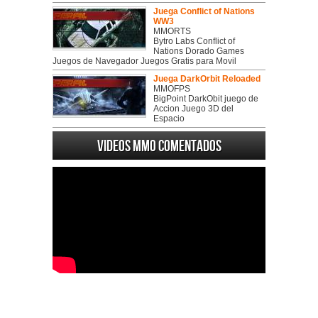
Juega Conflict of Nations
WW3
MMORTS
Bytro Labs Conflict of
Nations Dorado Games
Juegos de Navegador Juegos Gratis para Movil
Juega DarkOrbit Reloaded
MMOFPS
BigPoint DarkObit juego de
Accion Juego 3D del
Espacio
Videos MMO Comentados