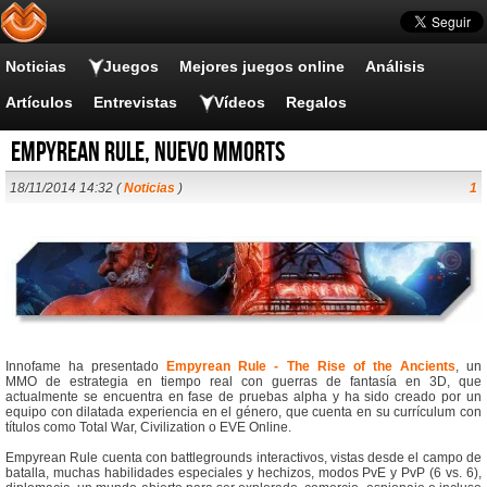
Noticias
Juegos
Mejores juegos online
Análisis
Artículos
Entrevistas
Vídeos
Regalos
Empyrean Rule, nuevo MMORTS
18/11/2014 14:32 (
Noticias
)
1
Innofame ha presentado
Empyrean Rule - The Rise of the Ancients
, un
MMO de estrategia en tiempo real con guerras de fantasía en 3D, que
actualmente se encuentra en fase de pruebas alpha y ha sido creado por un
equipo con dilatada experiencia en el género, que cuenta en su currículum con
títulos como Total War, Civilization o EVE Online.
Empyrean Rule cuenta con battlegrounds interactivos, vistas desde el campo de
batalla, muchas habilidades especiales y hechizos, modos PvE y PvP (6 vs. 6),