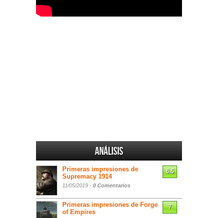
Análisis
Primeras impresiones de
6.5
Supremacy 1914
11/05/2019 -
0 Comentarios
Primeras impresiones de Forge
7
of Empires