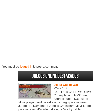
You must be
logged in
to post a comment.
Juegos online destacados
Juega Call of War
MMORTS
Bytro Labs Call of War CoW
Cross-platform MMO Juego
Android Juego IOS Juego
Móvil juego móvil de estrategia juego para móviles
Juegos de Navegador Juegos Gratis para Movil juegos
para móviles MMO de Estratégia Móvil y Tablet