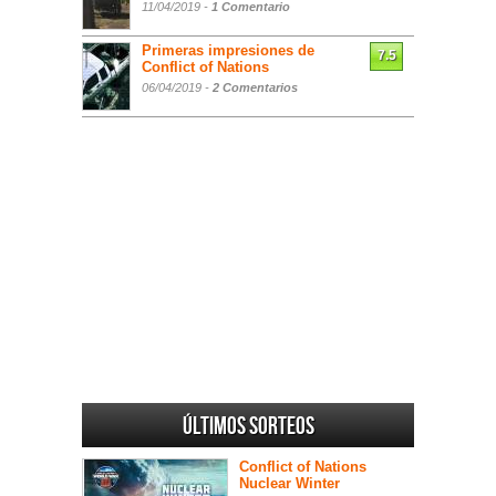
11/04/2019 -
1 Comentario
Primeras impresiones de
7.5
Conflict of Nations
06/04/2019 -
2 Comentarios
Últimos sorteos
Conflict of Nations
Nuclear Winter