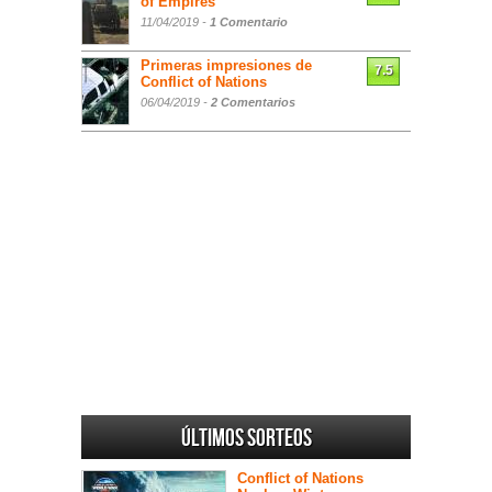
of Empires
11/04/2019 -
1 Comentario
Primeras impresiones de
7.5
Conflict of Nations
06/04/2019 -
2 Comentarios
Últimos sorteos
Conflict of Nations