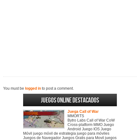
You must be
logged in
to post a comment.
Juegos online destacados
Juega Call of War
MMORTS
Bytro Labs Call of War CoW
Cross-platform MMO Juego
Android Juego IOS Juego
Móvil juego móvil de estrategia juego para móviles
Juegos de Navegador Juegos Gratis para Movil juegos