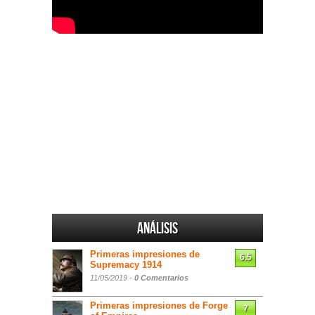
Análisis
Primeras impresiones de
6.5
Supremacy 1914
11/05/2019 -
0 Comentarios
Primeras impresiones de Forge
7