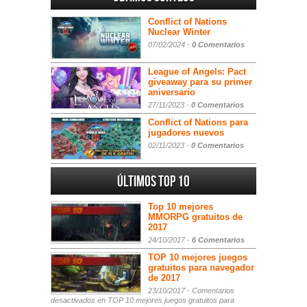
Conflict of Nations
Nuclear Winter
07/02/2024 -
0 Comentarios
League of Angels: Pact
giveaway para su primer
aniversario
27/11/2023 -
0 Comentarios
Conflict of Nations para
jugadores nuevos
02/11/2023 -
0 Comentarios
Últimos Top 10
Top 10 mejores
MMORPG gratuitos de
2017
24/10/2017 -
6 Comentarios
TOP 10 mejores juegos
gratuitos para navegador
de 2017
23/10/2017 -
Comentarios
desactivados
en TOP 10 mejores juegos gratuitos para