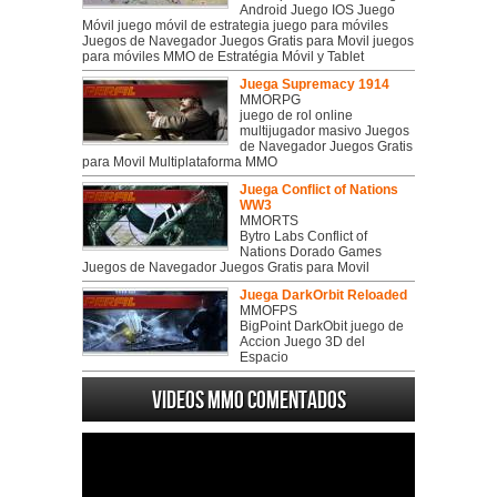
Android Juego IOS Juego
Móvil juego móvil de estrategia juego para móviles
Juegos de Navegador Juegos Gratis para Movil juegos
para móviles MMO de Estratégia Móvil y Tablet
Juega Supremacy 1914
MMORPG
juego de rol online
multijugador masivo Juegos
de Navegador Juegos Gratis
para Movil Multiplataforma MMO
Juega Conflict of Nations
WW3
MMORTS
Bytro Labs Conflict of
Nations Dorado Games
Juegos de Navegador Juegos Gratis para Movil
Juega DarkOrbit Reloaded
MMOFPS
BigPoint DarkObit juego de
Accion Juego 3D del
Espacio
Videos MMO Comentados