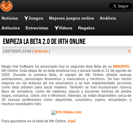
Noticias
Juegos
Mejores juegos online
Análisis
Artículos
Entrevistas
Vídeos
Regalos
Empieza la beta 2.0 de Irth Online
13/07/2005 23:00 (
Noticias
)
0
Magic Hat Software ha anunciado hoy la segunda fase Beta de su
MMORPG
:
Irth Online. Esta etapa de su beta empieza hoy y durará hasta el 12 de agosto de
2005. Durante la primera Beta, el equipo de Irth Online añadió nuevas
animaciones, personajes femeninos y masculinos y hechizos. Se han hecho
mejoras en las texturas de los escenarios y se han implementado acciones
como talar árboles para sacar madera. También se han incorporado nuevos
tipos de armadura, como de cadenas, placas y escamas hechas de piedra
negra, volcánica, cobre, oro e irthonium. Además, ya están disponibles cerca de
30 nuevas profesiones como alquimista, curandero, joyero, encantador, y
muchas novedades más.
Para apuntarse en la beta de Irth Online.
Aquí