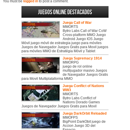
You must be
logged in
to post a comment.
Juegos online destacados
Juega Call of War
MMORTS
Bytro Labs Call of War CoW
Cross-platform MMO Juego
Android Juego IOS Juego
Móvil juego móvil de estrategia juego para móviles
Juegos de Navegador Juegos Gratis para Movil juegos
para móviles MMO de Estratégia Móvil y Tablet
Juega Supremacy 1914
MMORPG
juego de rol online
multijugador masivo Juegos
de Navegador Juegos Gratis
para Movil Multiplataforma MMO
Juega Conflict of Nations
WW3
MMORTS
Bytro Labs Conflict of
Nations Dorado Games
Juegos de Navegador Juegos Gratis para Movil
Juega DarkOrbit Reloaded
MMOFPS
BigPoint DarkObit juego de
Accion Juego 3D del
Espacio