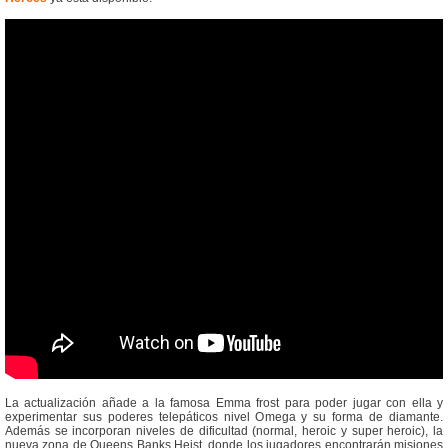
La actualización añade a la famosa Emma frost para poder jugar con ella y
experimentar sus poderes telepáticos nivel Omega y su forma de diamante.
Además se incorporan niveles de dificultad (normal, heroic y super heroic), la
nueva zona de Queens Banks Heist, donde los jugadores encontrarán misiones