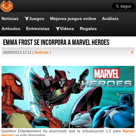
Noticias
Juegos
Mejores juegos online
Análisis
Artículos
Entrevistas
Vídeos
Regalos
Emma Frost se incorpora a Marvel Heroes
06/09/2013 12:11 (
Noticias
)
0
Gazillion Entertainment ha anunciado que la actualización 1.2 para
Marvel
Heroes
ya está disponible.