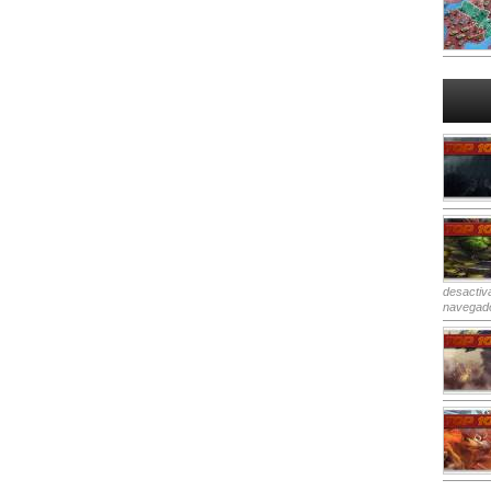
desactiv
navegad