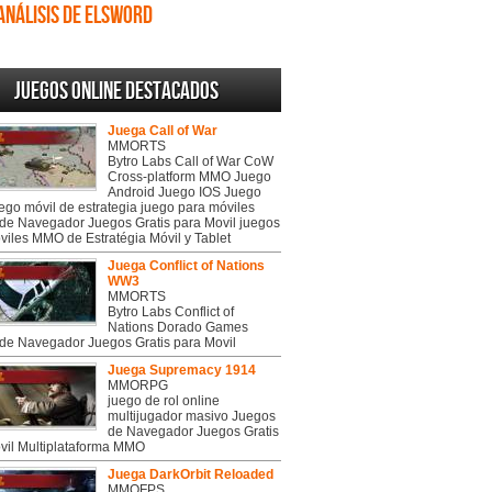
Análisis de Elsword
Juegos online destacados
Juega Call of War
MMORTS
Bytro Labs Call of War CoW
Cross-platform MMO Juego
Android Juego IOS Juego
uego móvil de estrategia juego para móviles
de Navegador Juegos Gratis para Movil juegos
viles MMO de Estratégia Móvil y Tablet
Juega Conflict of Nations
WW3
MMORTS
Bytro Labs Conflict of
Nations Dorado Games
de Navegador Juegos Gratis para Movil
Juega Supremacy 1914
MMORPG
juego de rol online
multijugador masivo Juegos
de Navegador Juegos Gratis
vil Multiplataforma MMO
Juega DarkOrbit Reloaded
MMOFPS