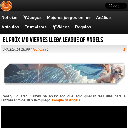
Noticias
Juegos
Mejores juegos online
Análisis
Artículos
Entrevistas
Vídeos
Regalos
El próximo viernes llega League of Angels
07/01/2014 18:00 (
Noticias
)
1
Reality Squared Games ha anunciado que solo quedan tres días para el
lanzamiento de su nuevo juego:
League of Angels
.