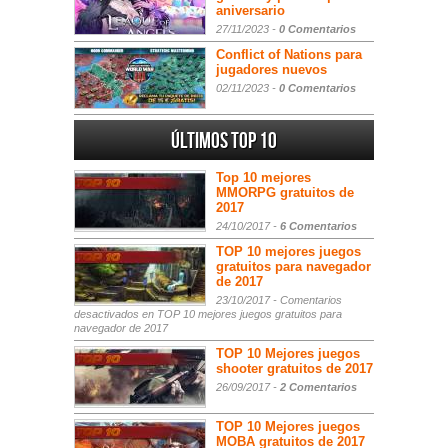
aniversario
27/11/2023 -
0 Comentarios
Conflict of Nations para
jugadores nuevos
02/11/2023 -
0 Comentarios
Últimos Top 10
Top 10 mejores
MMORPG gratuitos de
2017
24/10/2017 -
6 Comentarios
TOP 10 mejores juegos
gratuitos para navegador
de 2017
23/10/2017 -
Comentarios
desactivados
en TOP 10 mejores juegos gratuitos para
navegador de 2017
TOP 10 Mejores juegos
shooter gratuitos de 2017
26/09/2017 -
2 Comentarios
TOP 10 Mejores juegos
MOBA gratuitos de 2017