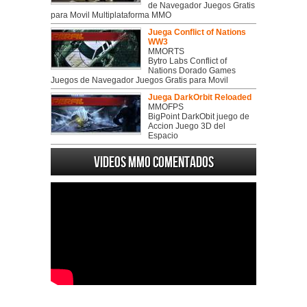
de Navegador Juegos Gratis
para Movil Multiplataforma MMO
Juega Conflict of Nations
WW3
MMORTS
Bytro Labs Conflict of
Nations Dorado Games
Juegos de Navegador Juegos Gratis para Movil
Juega DarkOrbit Reloaded
MMOFPS
BigPoint DarkObit juego de
Accion Juego 3D del
Espacio
Videos MMO Comentados