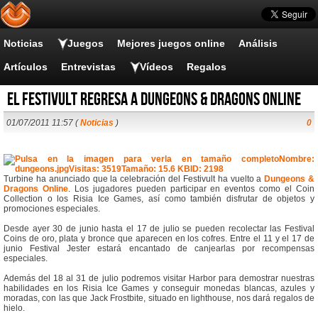
Noticias
Juegos
Mejores juegos online
Análisis
Artículos
Entrevistas
Vídeos
Regalos
El Festivult regresa a Dungeons & Dragons Online
01/07/2011 11:57 (
Noticias
)
0
Turbine ha anunciado que la celebración del Festivult ha vuelto a
Dungeons &
Dragons Online
. Los jugadores pueden participar en eventos como el Coin
Collection o los Risia Ice Games, así como también disfrutar de objetos y
promociones especiales.
Desde ayer 30 de junio hasta el 17 de julio se pueden recolectar las Festival
Coins de oro, plata y bronce que aparecen en los cofres. Entre el 11 y el 17 de
junio Festival Jester estará encantado de canjearlas por recompensas
especiales.
Además del 18 al 31 de julio podremos visitar Harbor para demostrar nuestras
habilidades en los Risia Ice Games y conseguir monedas blancas, azules y
moradas, con las que Jack Frostbite, situado en lighthouse, nos dará regalos de
hielo.