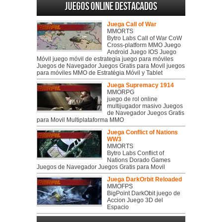
Juegos online destacados
Juega Call of War
MMORTS
Bytro Labs Call of War CoW
Cross-platform MMO Juego
Android Juego IOS Juego
Móvil juego móvil de estrategia juego para móviles
Juegos de Navegador Juegos Gratis para Movil juegos
para móviles MMO de Estratégia Móvil y Tablet
Juega Supremacy 1914
MMORPG
juego de rol online
multijugador masivo Juegos
de Navegador Juegos Gratis
para Movil Multiplataforma MMO
Juega Conflict of Nations
WW3
MMORTS
Bytro Labs Conflict of
Nations Dorado Games
Juegos de Navegador Juegos Gratis para Movil
Juega DarkOrbit Reloaded
MMOFPS
BigPoint DarkObit juego de
Accion Juego 3D del
Espacio