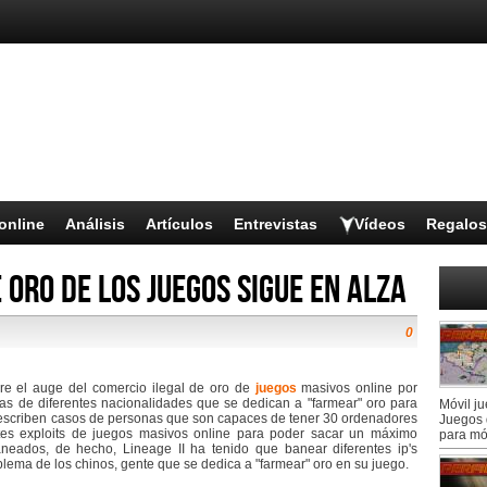
online
Análisis
Artículos
Entrevistas
Vídeos
Regalos
 oro de los juegos sigue en alza
0
bre el auge del comercio ilegal de oro de
juegos
masivos online por
nas de diferentes nacionalidades que se dedican a "farmear" oro para
Móvil j
 describen casos de personas que son capaces de tener 30 ordenadores
Juegos 
tes exploits de juegos masivos online para poder sacar un máximo
para mó
neados, de hecho, Lineage II ha tenido que banear diferentes ip's
lema de los chinos, gente que se dedica a "farmear" oro en su juego.