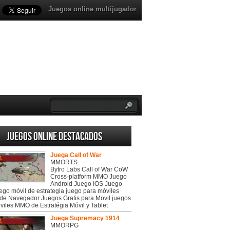
Juegos online multijugador
Juegos online destacados
Juega Call of War
MMORTS
Bytro Labs Call of War CoW
Cross-platform MMO Juego
Android Juego IOS Juego
uego móvil de estrategia juego para móviles
de Navegador Juegos Gratis para Movil juegos
viles MMO de Estratégia Móvil y Tablet
Juega Supremacy 1914
MMORPG