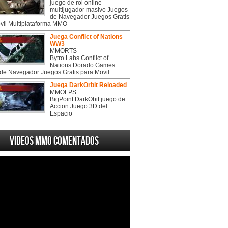
juego de rol online
multijugador masivo Juegos
de Navegador Juegos Gratis
vil Multiplataforma MMO
Juega Conflict of Nations
WW3
MMORTS
Bytro Labs Conflict of
Nations Dorado Games
de Navegador Juegos Gratis para Movil
Juega DarkOrbit Reloaded
MMOFPS
BigPoint DarkObit juego de
Accion Juego 3D del
Espacio
Videos MMO Comentados