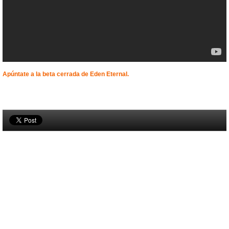
Apúntate a la beta cerrada de Eden Eternal.