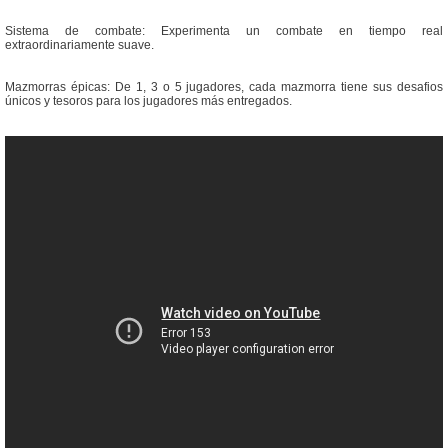
Sistema de combate: Experimenta un combate en tiempo real
extraordinariamente suave.
Mazmorras épicas: De 1, 3 o 5 jugadores, cada mazmorra tiene sus desafios
únicos y tesoros para los jugadores más entregados.