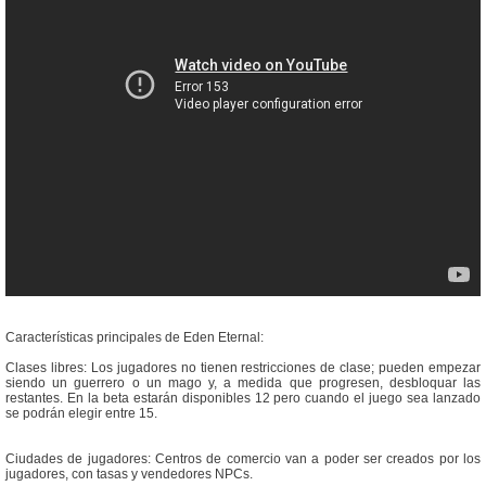
Características principales de Eden Eternal:
Clases libres: Los jugadores no tienen restricciones de clase; pueden empezar
siendo un guerrero o un mago y, a medida que progresen, desbloquar las
restantes. En la beta estarán disponibles 12 pero cuando el juego sea lanzado
se podrán elegir entre 15.
Ciudades de jugadores: Centros de comercio van a poder ser creados por los
jugadores, con tasas y vendedores NPCs.